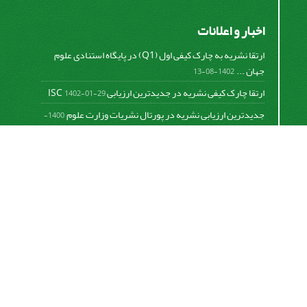
اخبار و اعلانات
ارتقا نشریه به چارک کیفی اول (Q1) در پایگاه استنادی علوم
جهان ...
1402-08-13
ارتقا چارک کیفی نشریه در جدیدترین ارزیابی ISC
1402-01-29
جدیدترین ارزیابی نشریه در پورتال نشریات وزارت علوم
1400-
06-21
نخستین ارزیابی پایگاه علمی استنادی ISC
1400-01-16
بررسی و اعتبار دهی به نشریات علمی و ارزیابی سالیانه
1399-
06-31
This work is licensed under a
Creative Commons
Attribution 4.0 International License