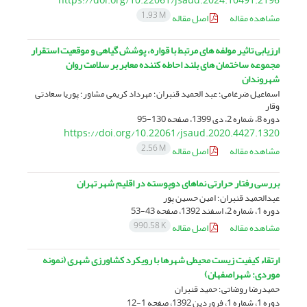
https://doi.org/10.22061/jsaud.2024.10491.2196
1.93 M
مشاهده مقاله
اصل مقاله
ارزیابی تاثیر مولفه های مرتبط با قواره، پوشش گیاهی و موقعیت استقرار
مجموعه ساختمان های بلند احاطه کننده معابر بر سلامت روان
شهروندان
اسماعیل ضرغامی؛ عبد الحمید قنبران؛ مهرداد کریمی مشاور؛ پوریا سعادتی
وقار
دوره 8، شماره 2، دی 1399، صفحه
130-95
https://doi.org/10.22061/jsaud.2020.4427.1320
2.56 M
مشاهده مقاله
اصل مقاله
بررسی رفتار حرارتی نماهای دوپوسته در اقلیم شهر تهران
عبدالحمید قنبران؛ امین حسین پور
دوره 1، شماره 2، اسفند 1392، صفحه
43-53
990.58 K
مشاهده مقاله
اصل مقاله
ارتقاء کیفیت زیست محیطی شهرها با رویکرد کشاورزی شهری (نمونه
موردی: شهراصفهان)
حمیدرضا روضاتی؛ حمید قنبران
دوره 1، شماره 1، فروردین 1392، صفحه
1-12