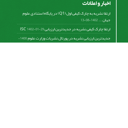
اخبار و اعلانات
ارتقا نشریه به چارک کیفی اول (Q1) در پایگاه استنادی علوم
جهان ...
1402-08-13
ارتقا چارک کیفی نشریه در جدیدترین ارزیابی ISC
1402-01-29
جدیدترین ارزیابی نشریه در پورتال نشریات وزارت علوم
1400-
06-21
نخستین ارزیابی پایگاه علمی استنادی ISC
1400-01-16
بررسی و اعتبار دهی به نشریات علمی و ارزیابی سالیانه
1399-
06-31
This work is licensed under a
Creative Commons
Attribution 4.0 International License