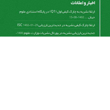
اخبار و اعلانات
ارتقا نشریه به چارک کیفی اول (Q1) در پایگاه استنادی علوم
جهان ...
1402-08-13
ارتقا چارک کیفی نشریه در جدیدترین ارزیابی ISC
1402-01-29
جدیدترین ارزیابی نشریه در پورتال نشریات وزارت علوم
1400-
06-21
نخستین ارزیابی پایگاه علمی استنادی ISC
1400-01-16
بررسی و اعتبار دهی به نشریات علمی و ارزیابی سالیانه
1399-
06-31
This work is licensed under a
Creative Commons
Attribution 4.0 International License