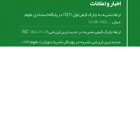
اخبار و اعلانات
ارتقا نشریه به چارک کیفی اول (Q1) در پایگاه استنادی علوم
جهان ...
1402-08-13
ارتقا چارک کیفی نشریه در جدیدترین ارزیابی ISC
1402-01-29
جدیدترین ارزیابی نشریه در پورتال نشریات وزارت علوم
1400-
06-21
نخستین ارزیابی پایگاه علمی استنادی ISC
1400-01-16
بررسی و اعتبار دهی به نشریات علمی و ارزیابی سالیانه
1399-
06-31
This work is licensed under a
Creative Commons
Attribution 4.0 International License