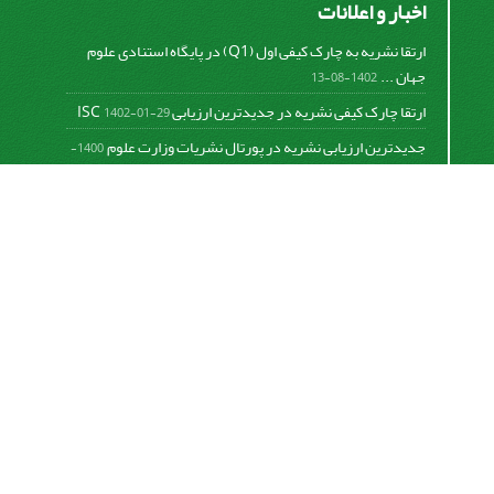
اخبار و اعلانات
ارتقا نشریه به چارک کیفی اول (Q1) در پایگاه استنادی علوم
جهان ...
1402-08-13
ارتقا چارک کیفی نشریه در جدیدترین ارزیابی ISC
1402-01-29
جدیدترین ارزیابی نشریه در پورتال نشریات وزارت علوم
1400-
06-21
نخستین ارزیابی پایگاه علمی استنادی ISC
1400-01-16
بررسی و اعتبار دهی به نشریات علمی و ارزیابی سالیانه
1399-
06-31
This work is licensed under a
Creative Commons
Attribution 4.0 International License