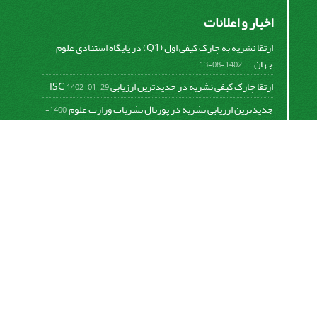
اخبار و اعلانات
ارتقا نشریه به چارک کیفی اول (Q1) در پایگاه استنادی علوم
جهان ...
1402-08-13
ارتقا چارک کیفی نشریه در جدیدترین ارزیابی ISC
1402-01-29
جدیدترین ارزیابی نشریه در پورتال نشریات وزارت علوم
1400-
06-21
نخستین ارزیابی پایگاه علمی استنادی ISC
1400-01-16
بررسی و اعتبار دهی به نشریات علمی و ارزیابی سالیانه
1399-
06-31
This work is licensed under a
Creative Commons
Attribution 4.0 International License