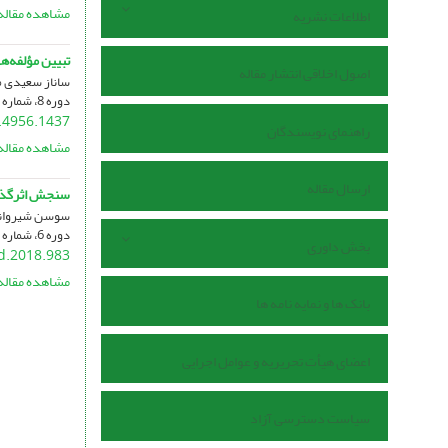
مشاهده مقاله
اطلاعات نشریه
تبیین مؤلفه‌ه
اصول اخلاقی انتشار مقاله
ساناز سعیدی م
دوره 8، شماره 1، خرداد 1399، صفحه
.4956.1437
راهنمای نویسندگان
مشاهده مقاله
ارسال مقاله
سنجش اثرگذاری
سوسن شیروانی
دوره 6، شماره 1، شهریور 1397، صفحه
بخش داوری
ud.2018.983
مشاهده مقاله
بانک ها و نمایه نامه ها
اعضای هیأت تحریریه و عوامل اجرایی
سیاست دسترسی آزاد