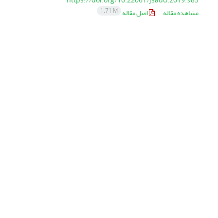
https://doi.org/10.22061/jsaud.2019.985
1.71 M
مشاهده مقاله
اصل مقاله