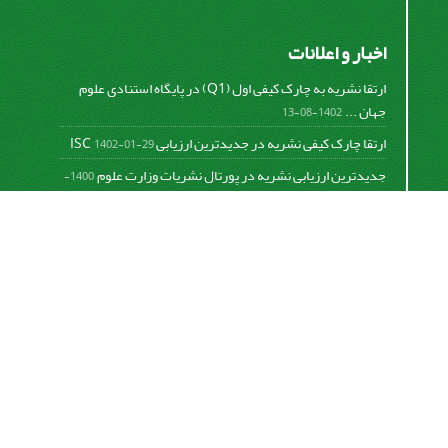
اخبار و اعلانات
ارتقا نشریه به چارک کیفی اول (Q1) در پایگاه استنادی علوم
جهان ...
1402-08-13
ارتقا چارک کیفی نشریه در جدیدترین ارزیابی ISC
1402-01-29
جدیدترین ارزیابی نشریه در پورتال نشریات وزارت علوم
1400-
06-21
نخستین ارزیابی پایگاه علمی استنادی ISC
1400-01-16
بررسی و اعتبار دهی به نشریات علمی و ارزیابی سالیانه
1399-
06-31
This work is licensed under a
Creative Commons
Attribution 4.0 International License