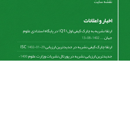
نقشه سایت
اخبار و اعلانات
ارتقا نشریه به چارک کیفی اول (Q1) در پایگاه استنادی علوم
جهان ...
1402-08-13
ارتقا چارک کیفی نشریه در جدیدترین ارزیابی ISC
1402-01-29
جدیدترین ارزیابی نشریه در پورتال نشریات وزارت علوم
1400-
06-21
نخستین ارزیابی پایگاه علمی استنادی ISC
1400-01-16
بررسی و اعتبار دهی به نشریات علمی و ارزیابی سالیانه
1399-
06-31
This work is licensed under a
Creative Commons
Attribution 4.0 International License