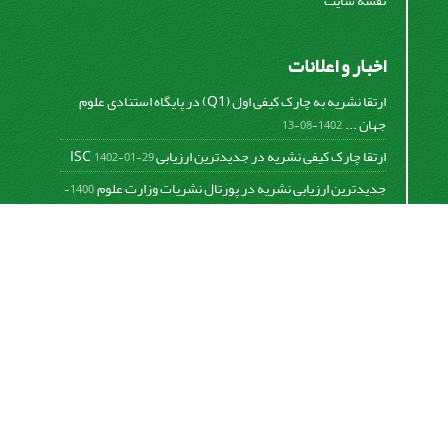
نقشه سایت
اخبار و اعلانات
ارتقا نشریه به چارک کیفی اول (Q1) در پایگاه استنادی علوم
جهان ...
1402-08-13
ارتقا چارک کیفی نشریه در جدیدترین ارزیابی ISC
1402-01-29
جدیدترین ارزیابی نشریه در پورتال نشریات وزارت علوم
1400-
06-21
نخستین ارزیابی پایگاه علمی استنادی ISC
1400-01-16
بررسی و اعتبار دهی به نشریات علمی و ارزیابی سالیانه
1399-
06-31
This work is licensed under a
Creative Commons
Attribution 4.0 International License