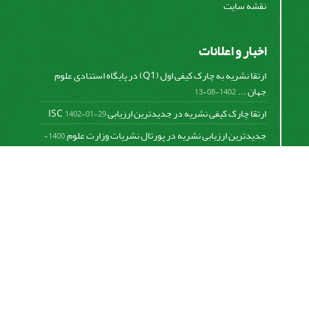
نقشه سایت
اخبار و اعلانات
ارتقا نشریه به چارک کیفی اول (Q1) در پایگاه استنادی علوم
جهان ...
1402-08-13
ارتقا چارک کیفی نشریه در جدیدترین ارزیابی ISC
1402-01-29
جدیدترین ارزیابی نشریه در پورتال نشریات وزارت علوم
1400-
06-21
نخستین ارزیابی پایگاه علمی استنادی ISC
1400-01-16
بررسی و اعتبار دهی به نشریات علمی و ارزیابی سالیانه
1399-
06-31
This work is licensed under a
Creative Commons
Attribution 4.0 International License