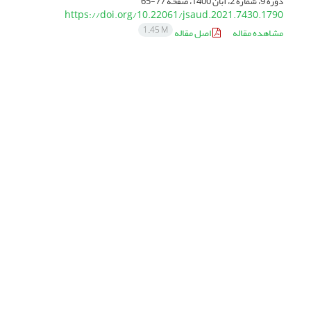
دوره 9، شماره 2، آبان 1400، صفحه
77-65
https://doi.org/10.22061/jsaud.2021.7430.1790
1.45 M
مشاهده مقاله
اصل مقاله