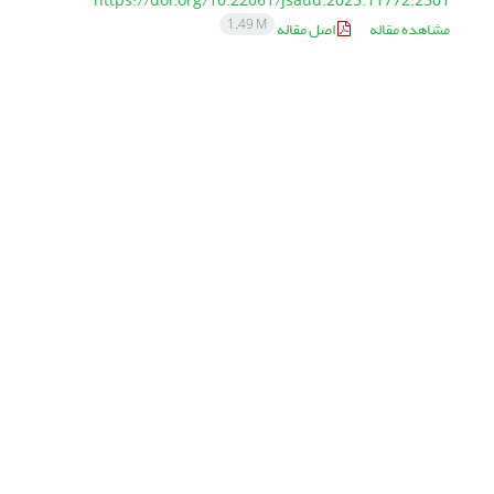
https://doi.org/10.22061/jsaud.2025.11772.2301
1.49 M
مشاهده مقاله
اصل مقاله