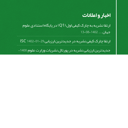
اخبار و اعلانات
ارتقا نشریه به چارک کیفی اول (Q1) در پایگاه استنادی علوم
جهان ...
1402-08-13
ارتقا چارک کیفی نشریه در جدیدترین ارزیابی ISC
1402-01-29
جدیدترین ارزیابی نشریه در پورتال نشریات وزارت علوم
1400-
06-21
نخستین ارزیابی پایگاه علمی استنادی ISC
1400-01-16
بررسی و اعتبار دهی به نشریات علمی و ارزیابی سالیانه
1399-
06-31
This work is licensed under a
Creative Commons
Attribution 4.0 International License