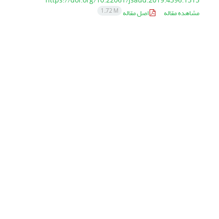
https://doi.org/10.22061/jsaud.2019.4396.1315
1.72 M
مشاهده مقاله
اصل مقاله