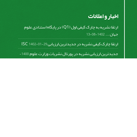
اخبار و اعلانات
ارتقا نشریه به چارک کیفی اول (Q1) در پایگاه استنادی علوم
جهان ...
1402-08-13
ارتقا چارک کیفی نشریه در جدیدترین ارزیابی ISC
1402-01-29
جدیدترین ارزیابی نشریه در پورتال نشریات وزارت علوم
1400-
06-21
نخستین ارزیابی پایگاه علمی استنادی ISC
1400-01-16
بررسی و اعتبار دهی به نشریات علمی و ارزیابی سالیانه
1399-
06-31
This work is licensed under a
Creative Commons
Attribution 4.0 International License