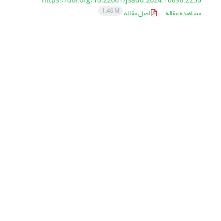
https://doi.org/10.22061/jsaud.2024.10898.2230
1.46 M
مشاهده مقاله
اصل مقاله