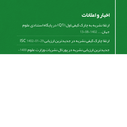
اخبار و اعلانات
ارتقا نشریه به چارک کیفی اول (Q1) در پایگاه استنادی علوم
جهان ...
1402-08-13
ارتقا چارک کیفی نشریه در جدیدترین ارزیابی ISC
1402-01-29
جدیدترین ارزیابی نشریه در پورتال نشریات وزارت علوم
1400-
06-21
نخستین ارزیابی پایگاه علمی استنادی ISC
1400-01-16
بررسی و اعتبار دهی به نشریات علمی و ارزیابی سالیانه
1399-
06-31
This work is licensed under a
Creative Commons
Attribution 4.0 International License