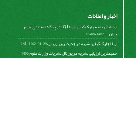
اخبار و اعلانات
ارتقا نشریه به چارک کیفی اول (Q1) در پایگاه استنادی علوم
جهان ...
1402-08-13
ارتقا چارک کیفی نشریه در جدیدترین ارزیابی ISC
1402-01-29
جدیدترین ارزیابی نشریه در پورتال نشریات وزارت علوم
1400-
06-21
نخستین ارزیابی پایگاه علمی استنادی ISC
1400-01-16
بررسی و اعتبار دهی به نشریات علمی و ارزیابی سالیانه
1399-
06-31
This work is licensed under a
Creative Commons
Attribution 4.0 International License