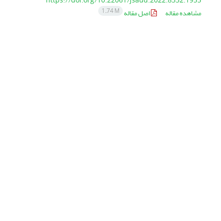
https://doi.org/10.22061/jsaud.2022.8332.1955
1.74 M
مشاهده مقاله
اصل مقاله