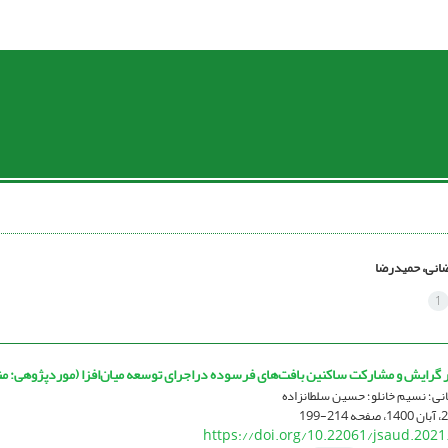
انی، حمیدرضا
1
ایش و مشارکت ساکنین بافت‌های فرسوده دراجرای توسعه میان‌افزا (موردپژوهی: منطقه 12 شهر تهران، محله س
ی؛ نسیم خانلو؛ حسین سلطانزاده
214-199
https://doi.org/10.22061/jsaud.2021