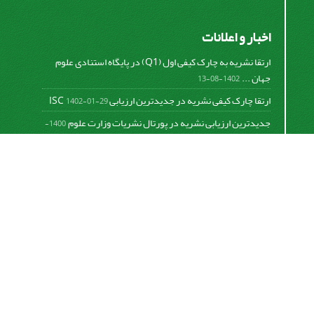
اخبار و اعلانات
ارتقا نشریه به چارک کیفی اول (Q1) در پایگاه استنادی علوم
جهان ...
1402-08-13
ارتقا چارک کیفی نشریه در جدیدترین ارزیابی ISC
1402-01-29
جدیدترین ارزیابی نشریه در پورتال نشریات وزارت علوم
1400-
06-21
نخستین ارزیابی پایگاه علمی استنادی ISC
1400-01-16
بررسی و اعتبار دهی به نشریات علمی و ارزیابی سالیانه
1399-
06-31
This work is licensed under a
Creative Commons
Attribution 4.0 International License