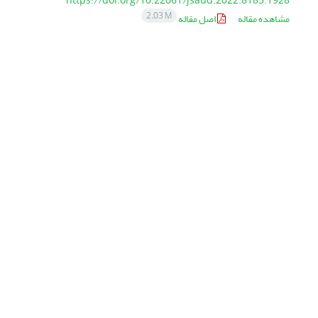
https://doi.org/10.22061/jsaud.2022.8185.1928
2.03 M
مشاهده مقاله
اصل مقاله