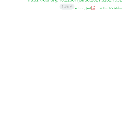
https://doi.org/10.22061/jsaud.2021.8202.1932
1.95 M
مشاهده مقاله
اصل مقاله