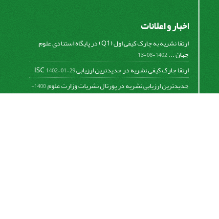
اخبار و اعلانات
ارتقا نشریه به چارک کیفی اول (Q1) در پایگاه استنادی علوم
جهان ...
1402-08-13
ارتقا چارک کیفی نشریه در جدیدترین ارزیابی ISC
1402-01-29
جدیدترین ارزیابی نشریه در پورتال نشریات وزارت علوم
1400-
06-21
نخستین ارزیابی پایگاه علمی استنادی ISC
1400-01-16
بررسی و اعتبار دهی به نشریات علمی و ارزیابی سالیانه
1399-
06-31
This work is licensed under a
Creative Commons
Attribution 4.0 International License