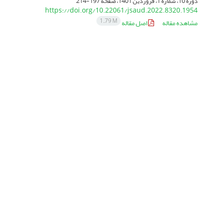
دوره 10، شماره 1، فروردین 1401، صفحه
197-214
https://doi.org/10.22061/jsaud.2022.8320.1954
1.79 M
مشاهده مقاله
اصل مقاله