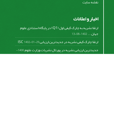
نقشه سایت
اخبار و اعلانات
ارتقا نشریه به چارک کیفی اول (Q1) در پایگاه استنادی علوم
جهان ...
1402-08-13
ارتقا چارک کیفی نشریه در جدیدترین ارزیابی ISC
1402-01-29
جدیدترین ارزیابی نشریه در پورتال نشریات وزارت علوم
1400-
06-21
نخستین ارزیابی پایگاه علمی استنادی ISC
1400-01-16
بررسی و اعتبار دهی به نشریات علمی و ارزیابی سالیانه
1399-
06-31
This work is licensed under a
Creative Commons
Attribution 4.0 International License