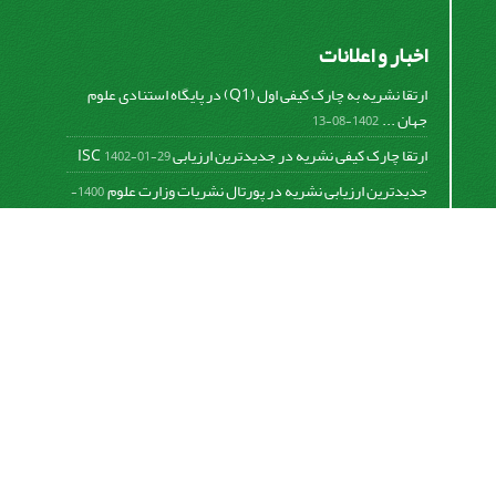
اخبار و اعلانات
ارتقا نشریه به چارک کیفی اول (Q1) در پایگاه استنادی علوم
جهان ...
1402-08-13
ارتقا چارک کیفی نشریه در جدیدترین ارزیابی ISC
1402-01-29
جدیدترین ارزیابی نشریه در پورتال نشریات وزارت علوم
1400-
06-21
نخستین ارزیابی پایگاه علمی استنادی ISC
1400-01-16
بررسی و اعتبار دهی به نشریات علمی و ارزیابی سالیانه
1399-
06-31
This work is licensed under a
Creative Commons
Attribution 4.0 International License