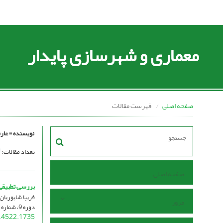
معماری و شهرسازی پایدار
صفحه اصلی
فهرست مقالات
نویسنده =
عار
تعداد مقالات:
صفحه اصلی
بررسی تطبیقی
فریبا شاپوریا
مرور
دوره 9، شماره 2، آبان 1400، صفحه
.4522.1735