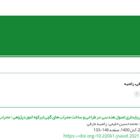
فی، راضیه
1
 پایداری اصول هندسی در طراحی و ساخت محراب های گچی ابرکوه (موردپژوهی : محرا
ن؛ محمدحسین حلیمی؛ راضیه عارفی
146-133
https://doi.org/10.22061/jsaud.2021