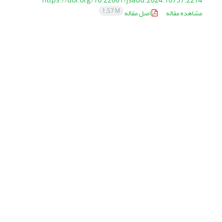
https://doi.org/10.22061/jsaud.2024.10737.2214
1.57 M
مشاهده مقاله
اصل مقاله