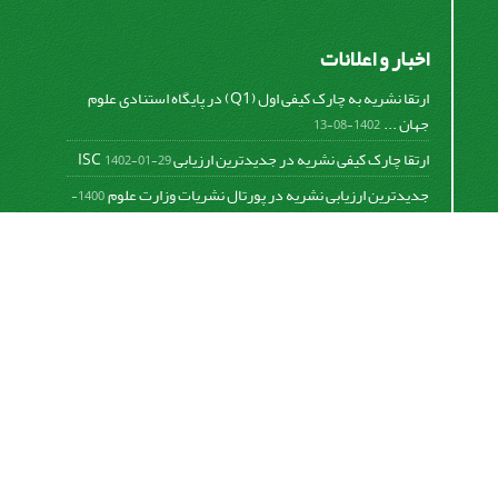
اخبار و اعلانات
ارتقا نشریه به چارک کیفی اول (Q1) در پایگاه استنادی علوم
جهان ...
1402-08-13
ارتقا چارک کیفی نشریه در جدیدترین ارزیابی ISC
1402-01-29
جدیدترین ارزیابی نشریه در پورتال نشریات وزارت علوم
1400-
06-21
نخستین ارزیابی پایگاه علمی استنادی ISC
1400-01-16
بررسی و اعتبار دهی به نشریات علمی و ارزیابی سالیانه
1399-
06-31
This work is licensed under a
Creative Commons
Attribution 4.0 International License