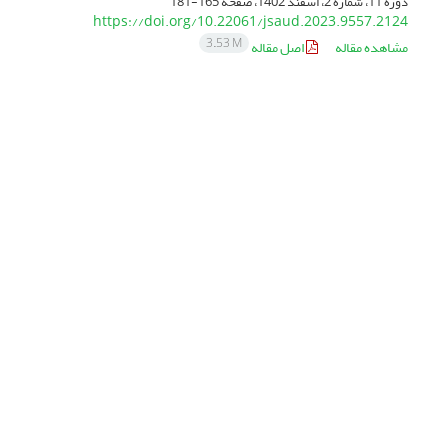
دوره 11، شماره 2، اسفند 1402، صفحه
165-181
https://doi.org/10.22061/jsaud.2023.9557.2124
3.53 M
مشاهده مقاله
اصل مقاله