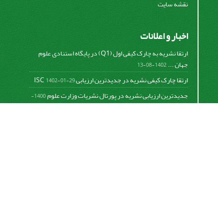
نقشه سایت
اخبار و اعلانات
ارتقا نشریه به چارک کیفی اول (Q1) در پایگاه استنادی علوم
جهان ...
1402-08-13
ارتقا چارک کیفی نشریه در جدیدترین ارزیابی ISC
1402-01-29
جدیدترین ارزیابی نشریه در پورتال نشریات وزارت علوم
1400-
06-21
نخستین ارزیابی پایگاه علمی استنادی ISC
1400-01-16
بررسی و اعتبار دهی به نشریات علمی و ارزیابی سالیانه
1399-
06-31
This work is licensed under a
Creative Commons
Attribution 4.0 International License