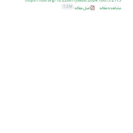
https://doi.org/10.22061/jsaud.2024.10015.2175
1.3 M
مشاهده مقاله
اصل مقاله