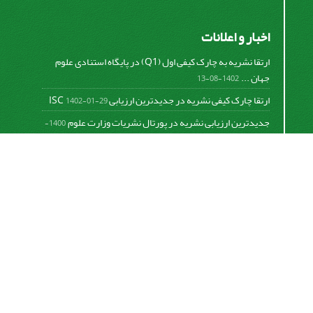
اخبار و اعلانات
ارتقا نشریه به چارک کیفی اول (Q1) در پایگاه استنادی علوم
جهان ...
1402-08-13
ارتقا چارک کیفی نشریه در جدیدترین ارزیابی ISC
1402-01-29
جدیدترین ارزیابی نشریه در پورتال نشریات وزارت علوم
1400-
06-21
نخستین ارزیابی پایگاه علمی استنادی ISC
1400-01-16
بررسی و اعتبار دهی به نشریات علمی و ارزیابی سالیانه
1399-
06-31
This work is licensed under a
Creative Commons
Attribution 4.0 International License