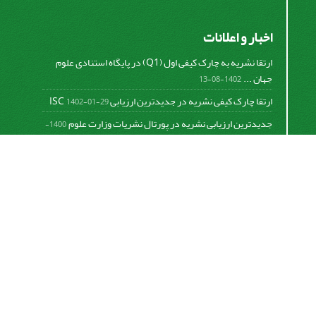
اخبار و اعلانات
ارتقا نشریه به چارک کیفی اول (Q1) در پایگاه استنادی علوم
جهان ...
1402-08-13
ارتقا چارک کیفی نشریه در جدیدترین ارزیابی ISC
1402-01-29
جدیدترین ارزیابی نشریه در پورتال نشریات وزارت علوم
1400-
06-21
نخستین ارزیابی پایگاه علمی استنادی ISC
1400-01-16
بررسی و اعتبار دهی به نشریات علمی و ارزیابی سالیانه
1399-
06-31
This work is licensed under a
Creative Commons
Attribution 4.0 International License