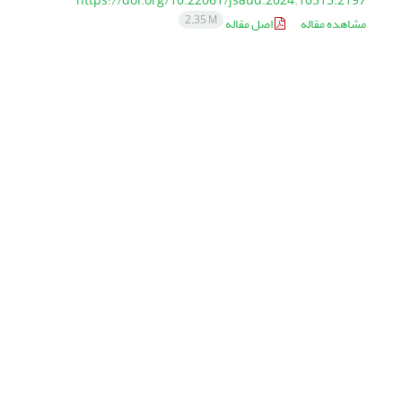
https://doi.org/10.22061/jsaud.2024.10515.2197
2.35 M
مشاهده مقاله
اصل مقاله