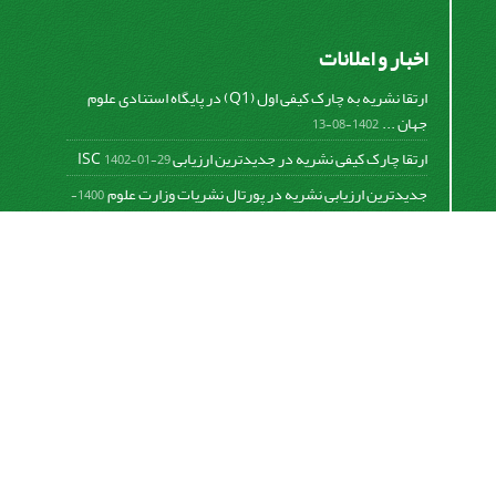
اخبار و اعلانات
ارتقا نشریه به چارک کیفی اول (Q1) در پایگاه استنادی علوم
جهان ...
1402-08-13
ارتقا چارک کیفی نشریه در جدیدترین ارزیابی ISC
1402-01-29
جدیدترین ارزیابی نشریه در پورتال نشریات وزارت علوم
1400-
06-21
نخستین ارزیابی پایگاه علمی استنادی ISC
1400-01-16
بررسی و اعتبار دهی به نشریات علمی و ارزیابی سالیانه
1399-
06-31
This work is licensed under a
Creative Commons
Attribution 4.0 International License