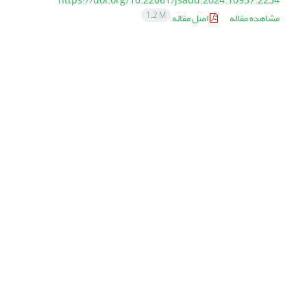
https://doi.org/10.22061/jsaud.2024.10937.2234
1.2 M
مشاهده مقاله
اصل مقاله