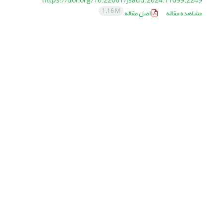
https://doi.org/10.22061/jsaud.2024.11099.2249
1.16 M
مشاهده مقاله
اصل مقاله