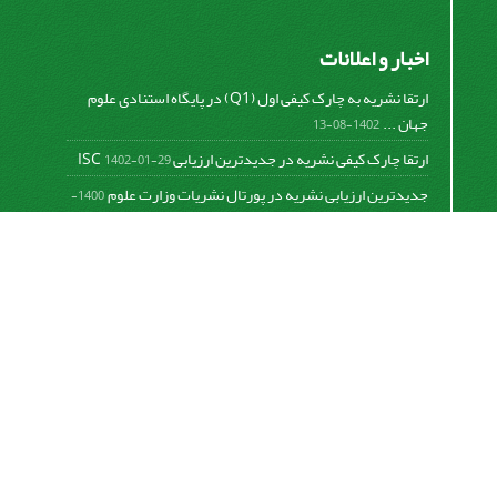
اخبار و اعلانات
ارتقا نشریه به چارک کیفی اول (Q1) در پایگاه استنادی علوم
جهان ...
1402-08-13
ارتقا چارک کیفی نشریه در جدیدترین ارزیابی ISC
1402-01-29
جدیدترین ارزیابی نشریه در پورتال نشریات وزارت علوم
1400-
06-21
نخستین ارزیابی پایگاه علمی استنادی ISC
1400-01-16
بررسی و اعتبار دهی به نشریات علمی و ارزیابی سالیانه
1399-
06-31
This work is licensed under a
Creative Commons
Attribution 4.0 International License