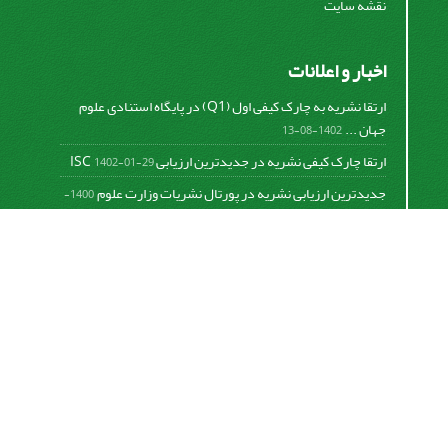
نقشه سایت
اخبار و اعلانات
ارتقا نشریه به چارک کیفی اول (Q1) در پایگاه استنادی علوم
جهان ...
1402-08-13
ارتقا چارک کیفی نشریه در جدیدترین ارزیابی ISC
1402-01-29
جدیدترین ارزیابی نشریه در پورتال نشریات وزارت علوم
1400-
06-21
نخستین ارزیابی پایگاه علمی استنادی ISC
1400-01-16
بررسی و اعتبار دهی به نشریات علمی و ارزیابی سالیانه
1399-
06-31
This work is licensed under a
Creative Commons
Attribution 4.0 International License