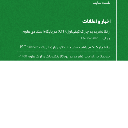
نقشه سایت
اخبار و اعلانات
ارتقا نشریه به چارک کیفی اول (Q1) در پایگاه استنادی علوم
جهان ...
1402-08-13
ارتقا چارک کیفی نشریه در جدیدترین ارزیابی ISC
1402-01-29
جدیدترین ارزیابی نشریه در پورتال نشریات وزارت علوم
1400-
06-21
نخستین ارزیابی پایگاه علمی استنادی ISC
1400-01-16
بررسی و اعتبار دهی به نشریات علمی و ارزیابی سالیانه
1399-
06-31
This work is licensed under a
Creative Commons
Attribution 4.0 International License