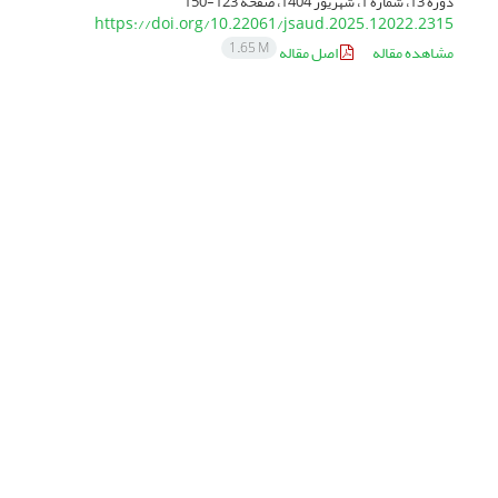
دوره 13، شماره 1، شهریور 1404، صفحه
123-150
https://doi.org/10.22061/jsaud.2025.12022.2315
1.65 M
مشاهده مقاله
اصل مقاله