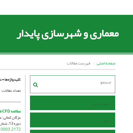
معماری و شهرسازی پایدار
صفحه اصلی
فهرست مقالات
کلیدواژه‌ها =
د
تعداد مقالات:
صفحه اصلی
مطالعه CFD فرم ساختمان و تاثیر آن بر کیفیت هوای داخل در بافت مسکونی شهری(مورد مطالعه: منطقه یک شهر شیراز)
مژگان کمالی؛ 
مرور
دوره 13، شماره 1، شهریور 1404، صفحه
10003.2172