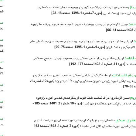
ریال
مسج
سنجش میزان جذب دی اکسید کربن در بیو پوسته های شفاف ساختمان به
شماره 1، 03
 پایداری محیط زیست شهری
[دوره 7، شماره 1، 1398، صفحه 13-28]
صا
احمد
تبیین الگوهای طراحی محیط بیوفیلیک: مرور نظام‌مند مفاهیم و رویکردها
[دوره
تحل
صا
ه
ارزیابی عملکرد حرارتی بام سبز در پایداری و بهینه سازی مصرف انرژی ساختمان های
مجت
اقلیم گرم و خشک ایران
[دوره 4، شماره 1، 1395، صفحه 75-90]
شماره 1، 03
 فاطمه
ارزیابی شاخص های اجتماعی مسکن پایدار- نمونه موردی: مجتمع مسکونی
صا
[دوره 11، شماره 1، 1402، صفحه 177-192]
ساک
79]
 زهرا السادات
الزامات کارکردی طراحی مسکن متناسب با تغییر سبک زندگی در
های دنیاگیر (مورد پژوهی: دوران همه‌گیری کویید 19 در تهران)
[دوره 10، شماره 1،
صا
میا
ریم
تبیین اثرپذیری ادراک کیفیت طیف خلوت از پیکره‌بندی فضایی (مورد پژوهی:
صب
قی خانه‌ در باغ‌‌شهرهای دهکده و مهرشهر)
[دوره 10، شماره 2، 1401، صفحه 185-
اقل
صب
عفری، مهدی
مدلسازی سنجش اثرگذاری قابلیت پیاده مداری بر سیاست گذاری
دید
ایدار شهری (مورد مطالعاتی:کلان شهر مشهد)
[دوره 7، شماره 1، 1398، صفحه 163-
صح