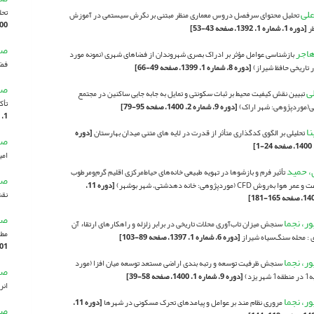
علی
تحلیل سل
تحلیل محتوای سرفصل دروس معماری منظر مبتنی بر نگرش سیستمی در آموزش
1400، صف
ظر
[دوره 1، شماره 1، 1392، صفحه 43-53]
صف
هاجر
بازشناسی عوامل مؤثر بر ادراک بصری شهروندان از فضاهای شهری (نمونه مورد
فض
ر تاریخی حافظ شیراز)
[دوره 8، شماره 1، 1399، صفحه 49-66]
صف
ی
تبیین نقش کیفیت محیط بر ثبات سکونتی و تمایل به جابه جایی ساکنین در مجتمع
تأک
(موردپژوهی: شهر اراک)
[دوره 9، شماره 2، 1400، صفحه 95-79]
1، 1401، صفحه 169-180]
نا
تحلیلی بر الگوی کدگذاری متأثر از قدرت در لایه های متنی میدان بهارستان
[دوره
صف
امی
، حمید
تأثیر فرم و بازشوها در تهویه‌ طبیعی خانه‌های حیاط‌مرکزی اقلیم گرم‌ومرطوب
صف
‌روش CFD (‌موردپژوهی: خانه دهدشتی، شهر بوشهر)
[دوره 11،
نقش
صل
ر، نجما
سنجش میزان تاب‌آوری محلات تاریخی در برابر زلزله و راهکارهای ارتقاء آن
مطا
 : محله سنگ‌سیاه شیراز
[دوره 6، شماره 1، 1397، صفحه 89-103]
-126]
ر، نجما
سنجش ظرفیت توسعه و رتبه بندی اراضی مستعد توسعه میان افزا (مورد
صن
یزد)
[دوره 9، شماره 1، 1400، صفحه 58-39]
انر
ر، نجما
مروری نظام مند بر عوامل و پیامدهای تحرک مسکونی در شهرها
[دوره 11،
صن