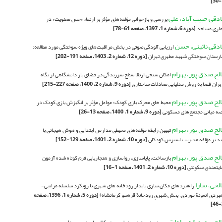
دقی حبیب آباد، علی
بررسی و بازخوانی مؤلفه‌های مؤثر بر ارتقاء «حس معنویت» در
اری مساجد
[دوره 6، شماره 1، 1397، صفحه 61-78]
دقی نائینی، حسن
ارزیابی آلودگی صوتی در بخش مراقبت‌های ویژه سوختگی مورد مطالعه:
ارستان سوختگی شهید مطهری تهران
[دوره 12، شماره 2، 1403، صفحه 191-202]
لح صدق پور، بهرام
امکان سنجی ارتقا سطح سرزندگی در فضای باز دانشگاهی از نگاه
بران فضا به روش مدلیابی معادلات ساختاری
[دوره 9، شماره 2، 1400، صفحه 227-215]
لح صدق پور، بهرام
محیط های محرک بازی کودک: عوامل مؤثر بر انگیزش بازی کودک در
ه میانی مجتمع‌های‌ مسکونی
[دوره 9، شماره 1، 1400، صفحه 13-26]
لح صدق پور، بهرام
تبیین رابطه مؤلفه‌های محیطی مدارس ابتدایی و هوش هیجانی با
ید بر مؤلفه مدیریت استرس کودکان
[دوره 10، شماره 2، 1401، صفحه 129-152]
لح صدق پور، بهرام
بازساخت، پایاسازی، رواسازی و هنجاریابی فرم کوتاه شده آزمون
یتمندی سکونتی
[دوره 10، شماره 2، 1401، صفحه 1-16]
لحی، سارا
راهبردهای مکان سازیِ پایدار رودخانه های شهری با رویکرد سلسله مراتبی-
بردی (نمونة موردی: بخش شهریِ رودخانة قره‌سو کرمانشاه)
[دوره 5، شماره 1، 1396، صفحه
لحی، صدیقه سادات