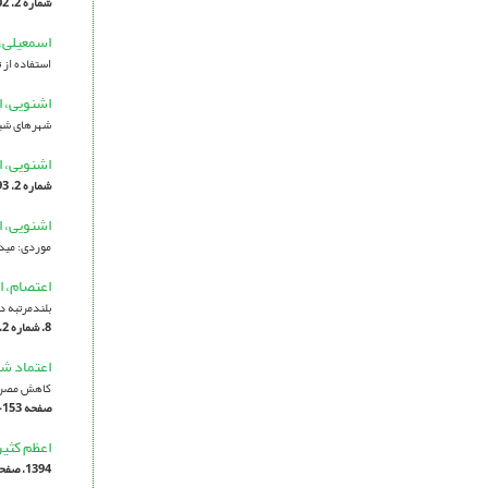
شماره 2، 1402، صفحه 119-144]
اسمعیلی،
استفاده از 
اشنویی، ا
شهرهای شیر
اشنویی، ا
شماره 2، 1393، صفحه 67-80]
اشنویی، ا
موردی: میدا
اعتصام، ا
بلندمرتبه در ب
8، شماره 2، 1399، صفحه 80-67]
اعتماد شی
کاهش مصرف 
صفحه 153-168]
اعظم کثیر
1394، صفحه 47-58]