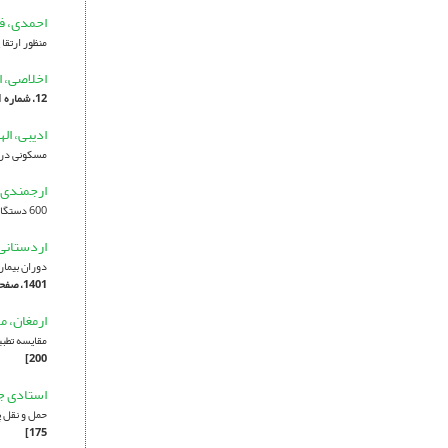
احمدی، ف
منظور ارتقا
اخلاصی، 
12، شماره 1، 1403، صفحه 41-66]
ادیبی، اله
مسکونی در 
ارجمندی،
600 دستگاه مشهد
اردستانی،
دوران بیماری‌
1401، صفحه 55-70]
ارمغان، م
مقایسه تطبی
200]
استادی ج
حمل و نقل پ
175]