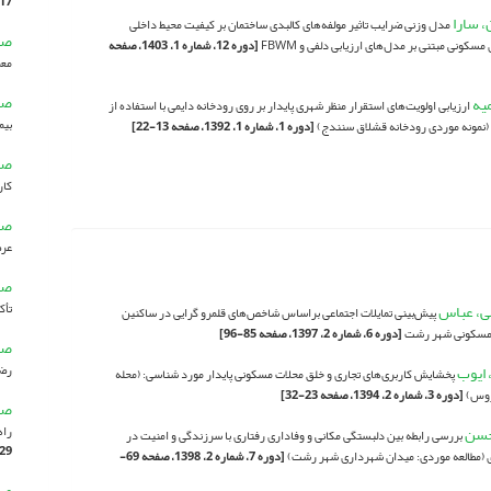
17-30]
، سارا
مدل وزنی ضرایب تاثیر مولفه‌های کالبدی ساختمان بر کیفیت محیط داخلی
صا
 مسکونی مبتنی بر مدل‌های ارزیابی دلفی و FBWM
[دوره 12، شماره 1، 1403، صفحه
معم
صا
یه
ارزیابی اولویت‌های استقرار منظر شهری پایدار بر روی رودخانه دایمی با استفاده از
بیم
[دوره 1، شماره 1، 1392، صفحه 13-22]
صا
کار
صا
عرص
صا
می، عباس
تأک
پیش‌بینی تمایلات اجتماعی براساس شاخص‌های قلمرو گرایی در ساکنین
 مسکونی شهر رشت
[دوره 6، شماره 2، 1397، صفحه 85-96]
صا
 ایوب
رضا
پخشایش کاربری‌های تجاری و خلق محلات مسکونی پایدار مورد شناسی: (محله
روس)
[دوره 3، شماره 2، 1394، صفحه 23-32]
صا
حسن
راه
بررسی رابطه بین دلبستگی‌ مکانی و وفاداری ‌رفتاری با سرزندگی و امنیت در
29-46]
 (مطالعه موردی: میدان شهرداری شهر رشت)
[دوره 7، شماره 2، 1398، صفحه 69-
صا