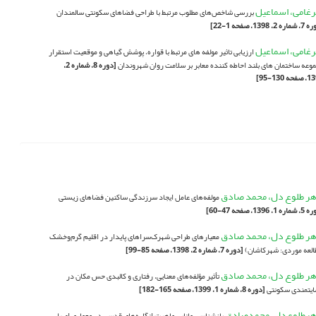
غامی، اسماعیل
بررسی شاخص‌های مطلوب مرتبط با طراحی فضاهای سکونتی سالمندان
 2، 1398، صفحه 1-22]
غامی، اسماعیل
ارزیابی تاثیر مولفه های مرتبط با قواره، پوشش گیاهی و موقعیت استقرار
وعه ساختمان های بلند احاطه کننده معابر بر سلامت روان شهروندان
[دوره 8، شماره 2،
ه 130-95]
هر طلوع دل، محمد صادق
مولفه‌های عامل ایجاد سرزندگی ساکنین فضاهای زیستی
1، 1396، صفحه 47-60]
هر طلوع دل، محمد صادق
معیارهای طراحی شهرک‌سرا‌های پایدار در اقلیم گرم‌و‌خشک
العه موردی: شهرکاشان)
[دوره 7، شماره 2، 1398، صفحه 85-99]
هر طلوع دل، محمد صادق
تأثیر مؤلفه‌های معنایی، رفتاری و کالبدی حس مکان در
یتمندی سکونتی
[دوره 8، شماره 1، 1399، صفحه 165-182]
هرطلوع‌دل، محمدصادق
بازشناسی مانایی ماهیت انگاره‌های قدسی در معماری اصیل