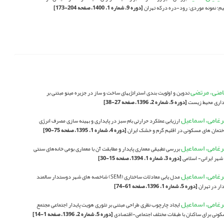
یم؛ نمونه موردی: رود-دره درکه تهران
[دوره 9، شماره 1، 1400، صفحه 204-173]
منی، مرتضی
تدوین و اولویت بندی استراتژیهای ساخت و ساز در جزیره مینو مبتنی بر
داری محیط زیست
[دوره 5، شماره 2، 1396، صفحه 27-38]
غامی، اسماعیل
ارزیابی عملکرد حرارتی بام سبز در پایداری و بهینه سازی مصرف انرژی
تمان های مسکونی در اقلیم گرم و خشک ایران
[دوره 4، شماره 1، 1395، صفحه 75-90]
غامی، اسماعیل
بررسی تطبیقی معماری پایدار و مطابقت آن با معماری بومی خانه‌های سنتی
شهر ایرانی- اسلامی
[دوره 3، شماره 1، 1394، صفحه 15-30]
غامی، اسماعیل
مدل یابی معادلات ساختاری (SEM) شاخصه های شهر دوستدار سالمند
دار در تهران
[دوره 5، شماره 1، 1396، صفحه 61-74]
غامی، اسماعیل
ایجاد چارچوب نظری طراحی مبتنی بر تئوری هویت پایدار اجتماعی مجتمع
ونی برای ساکنان با طبقات مختلف اجتماعی-اقتصادی
[دوره 5، شماره 2، 1396، صفحه 1-14]