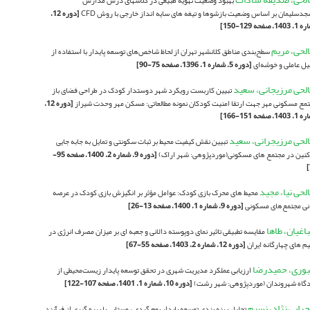
بهبود وضعیت تهویه طبیعی در کلاسهای درس مدارس
دسلیمان بر اساس وضعیت بازشوها و تیغه های سایه انداز خارجی با روش CFD
[دوره 12،
14، صفحه 129-150]
لحی، مریم
سطح‌بندی مناطق کلانشهر تهران از لحاظ شاخص‌های توسعه پایدار با استفاده از
یل عاملی و خوشه‌ای
[دوره 5، شماره 1، 1396، صفحه 75-90]
لحی مرزیجانی، سعید
تبیین کاربست رویکرد شهر دوستدار کودک در طراحی فضای باز
مع مسکونی مهر جهت ارتقا امنیت کودکان نمونه مطالعاتی: مسکن مهر وحدت شیراز
[دوره 12،
14، صفحه 151-166]
لحی مرزیجرانی، سعید
تبیین نقش کیفیت محیط بر ثبات سکونتی و تمایل به جابه جایی
نین در مجتمع های مسکونی(موردپژوهی: شهر اراک)
[دوره 9، شماره 2، 1400، صفحه 95-
لحی نیا، مجید
محیط های محرک بازی کودک: عوامل مؤثر بر انگیزش بازی کودک در عرصه
نی مجتمع‌های‌ مسکونی
[دوره 9، شماره 1، 1400، صفحه 13-26]
اغیان، طاها
مقایسه تطبیقی تاثیر نمای دوپوسته دالانی و جعبه ای بر میزان مصرف انرژی در
یم های چهارگانه ایران
[دوره 12، شماره 2، 1403، صفحه 55-67]
وری، حمیدرضا
ارزیابی عملکرد مدیریت شهری در تحقق توسعه پایدار زیست‌محیطی از
گاه شهروندان (موردپژوهی: شهر رشت)
[دوره 10، شماره 1، 1401، صفحه 107-122]
رایی نژاد، نسیم
تحلیل پهنه بندی توسعه پایدار بوم گردی روستایی با بهره گیری از فرآیند