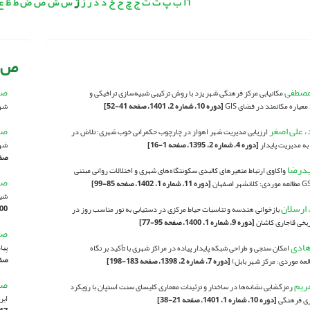
ژ
آ
ا
ب
پ
ت
ث
ج
چ
ح
خ
د
ذ
ر
ز
س
ش
ص
ض
ط
ظ
ع
ص
مصطفی
صا
مکانیابی مرکز فرهنگی شهر یزد با روش ترکیبی شبیه‌سازی ترافیکی و
معیاره مکانمند در فضای GIS
[دوره 10، شماره 2، 1401، صفحه 41-52]
شه
، علی اصغر
صا
ارزیابی مدیریت شهر اهواز در چارچوب حکمرانی خوب شهری؛ تلاش در
به مدیریت پایدار
[دوره 4، شماره 2، 1395، صفحه 1-16]
شهر
صفحه 
یدرضا
واکاوی ارتباط متغیرهای کالبدی سکونتگاه‌های شهری و اختلالات روانی مبتنی
صا
[دوره 11، شماره 1، 1402، صفحه 85-99]
شیو
 ارسلان
1400، صفح
بازخوانی هندسه و تناسبات حیاط مرکزی در دستیابی به نور مناسب روز در
ریخی قاجاری کاشان
[دوره 9، شماره 1، 1400، صفحه 95-77]
صا
 هادی
پیا
امکان سنجی و طراحی شبکه پایدار پیاده در مراکز شهری با تأکید بر نگاه
صفحه 
العه موردی: مرکز شهر بابل)
[دوره 7، شماره 2، 1398، صفحه 183-198]
صا
مریم
رمزگشایی نشانه‌ها در ساختار و تزئینات معماری کلیسای سنت استپان با رویکرد
ایر
اری فرهنگی
[دوره 10، شماره 1، 1401، صفحه 21-38]