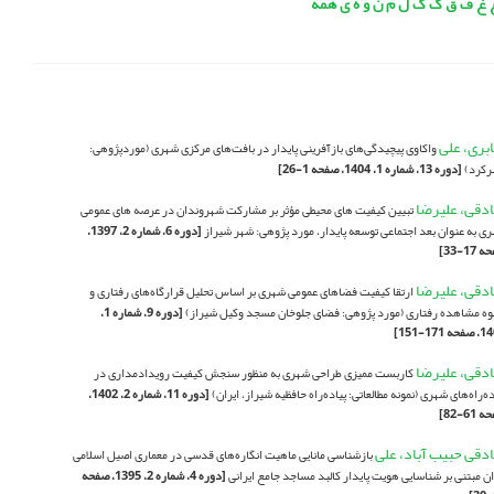
غ
ف
ق
ک
گ
ل
م
ن
و
ه
ی
همه
بری، علی
واکاوی پیچیدگی‌های بازآفرینی پایدار در بافت‌های مرکزی شهری (موردپژوهی:
رکرد)
[دوره 13، شماره 1، 1404، صفحه 1-26]
دقی، علیرضا
تبیین کیفیت های محیطی مؤثر بر مشارکت شهروندان در عرصه های عمومی
ی به عنوان بعد اجتماعی توسعه پایدار، مورد پژوهی: شهر شیراز
[دوره 6، شماره 2، 1397،
17-33]
دقی، علیرضا
ارتقا کیفیت فضاهای عمومی شهری بر اساس تحلیل قرارگاه‌های رفتاری و
ه مشاهده رفتاری (مورد پژوهی: فضای جلوخان مسجد وکیل شیراز)
[دوره 9، شماره 1،
ه 171-151]
دقی، علیرضا
کاربست ممیزی طراحی شهری به منظور سنجش کیفیت رویدادمداری در
ده‌راه‌های شهری (نمونه مطالعاتی: پیاده‌راه حافظیه شیراز، ایران)
[دوره 11، شماره 2، 1402،
61-82]
دقی حبیب آباد، علی
بازشناسی مانایی ماهیت انگاره‌های قدسی در معماری اصیل اسلامی
ان مبتنی بر شناسایی هویت پایدار کالبد مساجد جامع ایرانی
[دوره 4، شماره 2، 1395، صفحه