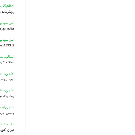
اعظم کثیر
رویکرد تداو
افراسیاب
مطالعه مور
افراسیاب
2، 1393، صفحه 1-14]
اقبالی، س
عملکرد آن 
اکبری، رض
مورد پژوهی:
اکبری، عل
روش داده‌بن
اکبری اوغ
جسمی-حرک
الفت، میل
تهران
[دوره 5، شماره 1، 1396، صفحه 