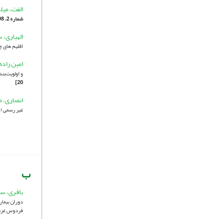
الفت، میل
شماره 2، 1398، صفحه 1-22]
الهیاری، 
اقلیم های چ
امین زاده
و اولویت‌بن
20]
انصاری، 
غیر رسمی (م
ب
باقری، س
دوران بیمار
فردوس غرب،