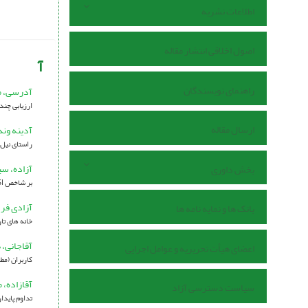
اطلاعات نشریه
اصول اخلاقی انتشار مقاله
آ
راهنمای نویسندگان
آدرسی، 
ارزیابی چند 
ارسال مقاله
آدینه وند
راستای نیل 
آزاده، س
بخش داوری
بر شاخص GSI مطالعه موردی: کلانشهر اصفهان
آزادی فر،
بانک ها و نمایه نامه ها
خانه های تا
آقاجانی،
اعضای هیأت تحریریه و عوامل اجرایی
کاربران (مط
آقازاده، 
سیاست دسترسی آزاد
تداوم پاید