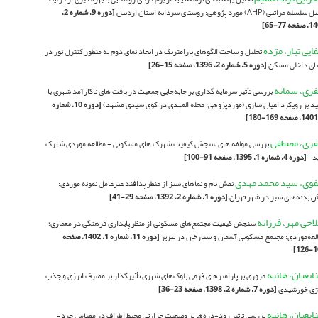
سله مراتبی (AHP) مورد پژوهی: روستای سردابه استان اردبیل
[دوره 9، شماره 2،
حه 77-65]
ایی تبار، مژده
تحلیل و ساخت الگوهای پارامتریک در ایجاد نمای دوم به منظور کنترل نور در
ای داخلی مسکن
[دوره 5، شماره 2، 1396، صفحه 15-26]
ری، سمانه
بررسی تأثیر سرمایه گذاری بر جابه‌جایی جمعیت در بافت های ناکارآمد شهری با
ید بر رویکرد اعیان سازی (موردپژوهی: محله المهدی در کوی سیدی مشهد)
[دوره 10، شماره
ری، مصطفی
بررسی مولفه های سنجش کیفیت شهرک های مسکونی - مطالعه موردی شهرک
د-
[دوره 4، شماره 1، 1395، صفحه 91-100]
وی، سید محمد مهدی
نقش بام و نماهای سبز از منظر پدافند غیرعامل نمونه‌ موردی:
 بدنه‌های سبز در شهر تهران
[دوره 1، شماره 2، 1392، صفحه 29-41]
احی مهر، فرزانه
سنجش کیفیت مجتمع‌های مسکونی از منظر پایداری فرهنگی در معماری؛
لعه‌موردی: مجتمع مسکونی آسمان و ستارخان در تبریز
[دوره 11، شماره 1، 1402، صفحه
101
ایعیان، هانیه
مروری بر پارامترهای فرمی بلوک‌های شهری تأثیرگذار بر مصرف انرژی و جذب
ژی خورشیدی
[دوره 7، شماره 2، 1398، صفحه 23-36]
ایعیان، هانیه
بررسی تاثیر رود-دره‌ها بر وضعیت حرارتی محیط اطراف در مقیاس خرد-