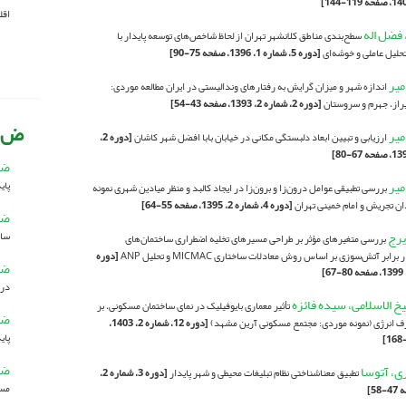
اقل
 فضل اله
سطح‌بندی مناطق کلانشهر تهران از لحاظ شاخص‌های توسعه پایدار با
تحلیل عاملی و خوشه‌ای
[دوره 5، شماره 1، 1396، صفحه 75-90]
میر
اندازه شهر و میزان گرایش به رفتارهای وندالیستی در ایران مطالعه موردی:
از، جهرم و سروستان
[دوره 2، شماره 2، 1393، صفحه 43-54]
ض
میر
ارزیابی و تبیین ابعاد دلبستگی مکانی در خیابان بابا افضل شهر کاشان
[دوره 2،
ضا
میر
پای
بررسی تطبیقی عوامل درون‌زا و برون‌زا در ایجاد کالبد و منظر میادین شهری نمونه
ن تجریش و امام خمینی تهران
[دوره 4، شماره 2، 1395، صفحه 55-64]
ضر
یرج
ساخ
بررسی متغیرهای مؤثر بر طراحی مسیرهای تخلیه اضطراری ساختمان‌های
رابر آتش‌سوزی بر اساس روش معادلات ساختاری MICMAC و تحلیل ANP
[دوره
ضر
در 
خ الاسلامی، سیده فائزه
تأثیر معماری بایوفیلیک در نمای ساختمان مسکونی، بر
ضر
انرژی (نمونه موردی: مجتمع مسکونی آرین مشهد)
[دوره 12، شماره 2، 1403،
پای
ضر
ی، آتوسا
تطبیق معناشناختی نظام تبلیغات‌ محیطی و شهر پایدار
[دوره 3، شماره 2،
مسک