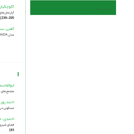
آکوچکیان
تماس با ما
آپارتمان‌های
205-230]
آهنی، سم
مدل AIDA (نمونه موردی رودخانه قشلاق سنندج)
ا
ابوالقاس
مجتمع‌های
احمد پور،
مسکونی د
احمدی، 
فضای ‌شهری
83]