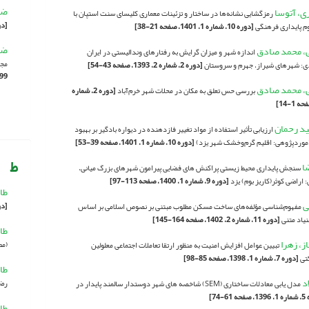
ضر
ی، آتوسا
رمزگشایی نشانه‌ها در ساختار و تزئینات معماری کلیسای سنت استپان با
[دوره 7، شماره
م پایداری فرهنگی
[دوره 10، شماره 1، 1401، صفحه 21-38]
ضر
ی، محمد صادق
اندازه شهر و میزان گرایش به رفتارهای وندالیستی در ایران
مجم
دی: شهرهای شیراز، جهرم و سروستان
[دوره 2، شماره 2، 1393، صفحه 43-54]
1399، صفح
ی، محمد صادق
بررسی حس تعلق به مکان در محلات شهر خرم‌آباد
[دوره 2، شماره
ید رحمان
ارزیابی تأثیر استفاده از مواد تغییر فازدهنده در دیواره بادگیر بر بهبود
(موردپژوهی: اقلیم گرم‌وخشک شهر یزد)
[دوره 10، شماره 1، 1401، صفحه 39-53]
ط
ا
سنجش پایداری محیط زیستی پراکنش های فضایی پیرامون شهرهای بزرگ میانی،
 اراضی کوثر(کاریز بوم) یزد
[دوره 9، شماره 1، 1400، صفحه 113-97]
طا
ی
[دوره 5، شماره 
مفهوم‌شناسی مؤلفه‌های ساخت مسکن مطلوب مبتنی بر نصوص اسلامی بر اساس
یاد متنی
[دوره 11، شماره 2، 1402، صفحه 164-145]
طا
از، زهرا
(مط
تبیین عوامل افزایش امنیت به منظور ارتقا تعاملات اجتماعی معلولین
تی
[دوره 7، شماره 1، 1398، صفحه 85-98]
طا
اد
رضا
مدل یابی معادلات ساختاری (SEM) شاخصه های شهر دوستدار سالمند پایدار در
61-74]
طا