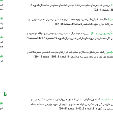
اد
اسل
بررسی شاخص‌های مطلوب مرتبط با طراحی فضاهای سکونتی سالمندان
[دوره 7،
صفحه 
طب
سینا
مقایسه تطبیقی تاثیر نمای دوپوسته دالانی و جعبه ای بر میزان مصرف انرژی در
با 
هارگانه ایران
[دوره 12، شماره 2، 1403، صفحه 55-67]
1403، صف
 گوهرریزی، بهناز
تبیین مفاهیم فرایند طراحی شهری مبتنی بر رهیافت راهبردی
طب
دی کاربست آن در پروژه‌های طراحی شهری ایران
[دوره 10، شماره 1، 1401، صفحه 1-
اجت
صفحه 
مجتبی
رابطه حس تعلق به مکان و مشارکت در ارتقای سرمایه اجتماعی سکونتگاه‌های
طب
طالعه موردی: ترک‌محله شهر ساری)
[دوره 8، شماره 1، 1399، صفحه 15-29]
ایر
ظ
یده مهسا
شناسایی و اولویت بندی شاخص های پایداری اجتماعی اماکن دینی در
ظف
ی های فراگیر و راهکارهای طراحانه تحقق و تداوم آن (مورد پژوهی: مساجد محله
(مو
 تهران)
[دوره 11، شماره 2، 1402، صفحه 41-60]