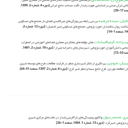
امی ایران مبتنی بر شناسایی هویت پایدار کالبد مساجد جامع ایرانی
[دوره 4، شماره 2، 1395،
17-30]
ائیان، سیده مرضیه
بررسی رابطه بین ویژگی‌های غیرکالبدی فضای باز مجتمع‌های مسکونی
سلامت روان سالمندان (مورد پژوهی: مجتمع‌های مسکونی شهر اصفهان)
[دوره 12، شماره 2،
حه 1-14]
یب‌زاده، کیمیاالسادات
نقش مؤلفه‌های عملکردی معماری فضاهای آموزشی در اضطراب
ماعی دانش‌آموزان (موردپژوهی: دبیرستان‌های دخترانه شیراز)
[دوره 10، شماره 2، 1401،
53-72]
یبیان، منوچهر
بهره‌گیری از تفکر شهرسازی منظر در فرایند مطالعات طرح‌های توسعه شهری
ان (مطالعه موردی: طرح جامع سیما و منظر شهر کرج)
[دوره 6، شماره 2، 1397، صفحه 51-64]
ری، محمدرسول
واکاوی پیچیدگی‌های بازآفرینی پایدار در بافت‌های مرکزی شهری
ردپژوهی: شهرکرد)
[دوره 13، شماره 1، 1404، صفحه 1-26]