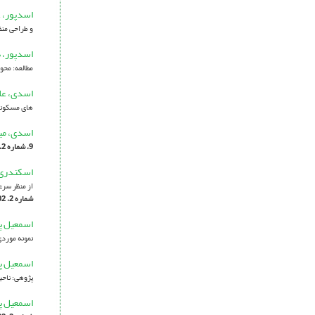
اسدپور، 
و طراحی من
اسدپور، 
مطالعه: محو
اسدی، عل
های مسکونی
اسدی، می
9، شماره 2، 1400، صفحه 24-1]
اسکندری
از منظر سرعت و عمر هوا به
شماره 2، 1402، صفحه 165-181]
اسمعیل پو
نمونه موردی
اسمعیل پو
پژوهی: ناحیه1 در منطقه1 شهر 
اسمعیل پو