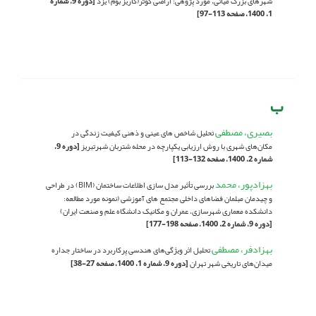
شهرهای بزرگ میانی، مورد پژوهی: اراضی کوثر(کاریز بوم) یزد
[دوره 9، شماره
1، 1400، صفحه 113-97]
ب
بصیری، مصطفی
تحلیل شاخص های عینی و ذهنی کیفیت زندگی در
مکان‌های شهری با روش ارزیابی یکپارچه در محله شتربان شهرتبریز
[دوره 9،
شماره 2، 1400، صفحه 132-113]
بهزادپور، محمد
بررسی تأثیر مدل سازی اطلاعات ساختمان (BIM) در طراحی
و چیدمان مبلمان فضاهای داخلی مجتمع های آموزشی (نمونه مورد مطالعه:
دانشکده معماری شهرسازی، عمران و مکانیک دانشگاه علم و صنعت ایران)
[دوره 9، شماره 2، 1400، صفحه 198-177]
بهزادفر، مصطفی
تحلیل اثر ویژگی‌های هندسی پرکاربرد در ساختار جداره
میدان‌های تاریخی شهر تهران
[دوره 9، شماره 1، 1400، صفحه 27-38]