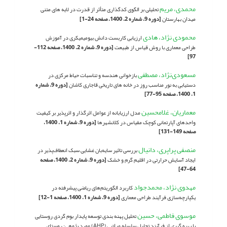
محمدی، مریم
تحلیلی بر الگوی کدگذاری متأثر از قدرت در لایه های متنی
میدان بهارستان
[دوره 9، شماره 2، 1400، صفحه 24-1]
محمودی نژاد، هادی
ارزیابی کاربست دانش بیومیمیکری در آموزش
طراحی معماری با روش قیاس از طبیعت
[دوره 9، شماره 2، 1400، صفحه 112-
97]
مسعودی‌نژاد، مصطفی
بازخوانی هندسه و تناسبات حیاط مرکزی در
دستیابی به نور مناسب روز در خانه های تاریخی قاجاری کاشان
[دوره 9، شماره
1، 1400، صفحه 95-77]
معماریان، غلامحسین
مدل ارزیابانه از عوامل اثرگذار و اثرپذیر بر کیفیت
واحدهای آپارتمانی کوچک مقیاس در کلانشهرها
[دوره 9، شماره 1، 1400،
صفحه 149-131]
منصفی پراپری، دانیال
بررسی تاثیر سایه‌بان غشایی سبک انعطاف‌پذیر در
ایجاد آسایش حرارتی در اقلیم گرم و خشک
[دوره 9، شماره 2، 1400، صفحه
64-47]
مهدوی نژاد، محمدجواد
کاربرد الگوریتم‌های ریاضی پیشرفته در
یکپارچه‌سازی فرآیند طراحی معماری
[دوره 9، شماره 1، 1400، صفحه 1-12]
موسوی فاطمی، حسین
تحلیل پهنه بندی توسعه پایدار بوم گردی روستایی
با بهره گیری از فرآیند تحلیل سلسله مراتبی (AHP) مورد پژوهی: روستای