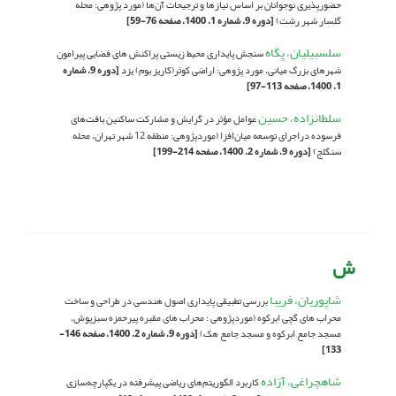
حضورپذیری نوجوانان بر اساس نیازها و ترجیحات آن‌ها (مورد پژوهی: محله
گلسار شهر رشت)
[دوره 9، شماره 1، 1400، صفحه 76-59]
سلسبیلیان، پگاه
سنجش پایداری محیط زیستی پراکنش های فضایی پیرامون
شهرهای بزرگ میانی، مورد پژوهی: اراضی کوثر(کاریز بوم) یزد
[دوره 9، شماره
1، 1400، صفحه 113-97]
سلطانزاده، حسین
عوامل مؤثر در گرایش و مشارکت ساکنین بافت‌های
فرسوده دراجرای توسعه میان‌افزا (موردپژوهی: منطقه 12 شهر تهران، محله
سنگلج)
[دوره 9، شماره 2، 1400، صفحه 214-199]
ش
شاپوریان، فریبا
بررسی تطبیقی پایداری اصول هندسی در طراحی و ساخت
محراب های گچی ابرکوه (موردپژوهی : محراب های مقبره پیرحمزه سبزپوش،
مسجد جامع ابرکوه و مسجد جامع هک)
[دوره 9، شماره 2، 1400، صفحه 146-
133]
شاهچراغی، آزاده
کاربرد الگوریتم‌های ریاضی پیشرفته در یکپارچه‌سازی