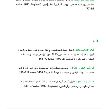
مناسب روز در خانه های تاریخی قاجاری کاشان
[دوره 9، شماره 1، 1400، صفحه
95-77]
ف
فخرجمالی، هاله
تحلیل پهنه بندی توسعه پایدار بوم گردی روستایی با بهره
گیری از فرآیند تحلیل سلسله مراتبی (AHP) مورد پژوهی: روستای سردابه
استان اردبیل
[دوره 9، شماره 2، 1400، صفحه 77-65]
فرشی حقی، زهره
ارزیابی کاربست دانش بیومیمیکری در آموزش طراحی
معماری با روش قیاس از طبیعت
[دوره 9، شماره 2، 1400، صفحه 112-97]
فیضی، محسن
تحلیل اثر ویژگی‌های هندسی پرکاربرد در ساختار جداره
میدان‌های تاریخی شهر تهران
[دوره 9، شماره 1، 1400، صفحه 27-38]