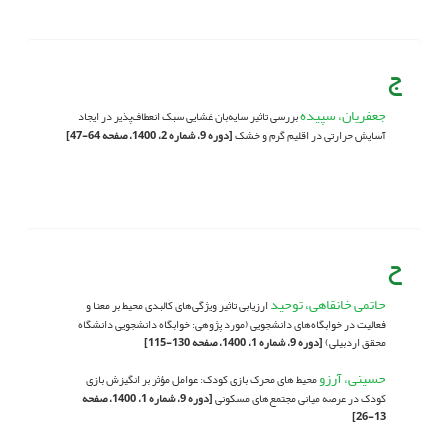
ج
جعفریان، سپیده
بررسی تاثیر سایه‌بان غشایی سبک انعطاف‌پذیر در ایجاد
آسایش حرارتی در اقلیم گرم و خشک
[دوره 9، شماره 2، 1400، صفحه 64-47]
ح
حاتمی خانقاهی، توحید
ارزیابی تاثیر ویژگی‌های کالبدی محیط بر معنا و
فعالیت در خوابگاه‌های دانشجویی (مورد پژوهی: خوابگاه دانشجویی دانشگاه
محقق اردبیلی)
[دوره 9، شماره 1، 1400، صفحه 130-115]
حسینی، آرزو
محیط های محرک بازی کودک: عوامل مؤثر بر انگیزش بازی
کودک در عرصه میانی مجتمع‌های‌ مسکونی
[دوره 9، شماره 1، 1400، صفحه
13-26]