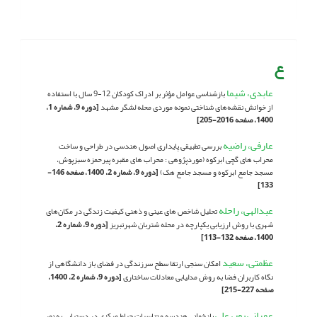
ع
عابدی، شیما
بازشناسی عوامل مؤثر بر ادراک کودکان 12-9 سال با استفاده
از خوانش نقشه‌های شناختی نمونه موردی محله لشگر مشهد
[دوره 9، شماره 1،
1400، صفحه 2016-205]
عارفی، راضیه
بررسی تطبیقی پایداری اصول هندسی در طراحی و ساخت
محراب های گچی ابرکوه (موردپژوهی : محراب های مقبره پیرحمزه سبزپوش،
مسجد جامع ابرکوه و مسجد جامع هک)
[دوره 9، شماره 2، 1400، صفحه 146-
133]
عبدالهی، راحله
تحلیل شاخص های عینی و ذهنی کیفیت زندگی در مکان‌های
شهری با روش ارزیابی یکپارچه در محله شتربان شهرتبریز
[دوره 9، شماره 2،
1400، صفحه 132-113]
عظمتی، سعید
امکان سنجی ارتقا سطح سرزندگی در فضای باز دانشگاهی از
نگاه کاربران فضا به روش مدلیابی معادلات ساختاری
[دوره 9، شماره 2، 1400،
صفحه 227-215]
عمرانی پور، علی
بازخوانی هندسه و تناسبات حیاط مرکزی در دستیابی به نور