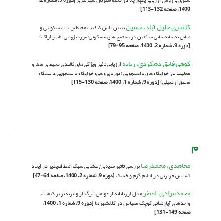
شهری با روش ارزیابی یکپارچه در محله شتربان شهرتبریز
[دوره 9، شماره 2،
1400، صفحه 132-113]
کلانتری خلیل آباد، حسین
تبیین نقش کیفیت محیط بر ثبات سکونتی و
تمایل به جابه جایی ساکنین در مجتمع های مسکونی(موردپژوهی: شهر اراک)
[دوره 9، شماره 2، 1400، صفحه 95-79]
کوهی فایق دهکردی، ربابه
ارزیابی تاثیر ویژگی‌های کالبدی محیط بر معنا و
فعالیت در خوابگاه‌های دانشجویی (مورد پژوهی: خوابگاه دانشجویی دانشگاه
محقق اردبیلی)
[دوره 9، شماره 1، 1400، صفحه 130-115]
م
مجاهدی، محمدرضا
بررسی تاثیر سایه‌بان غشایی سبک انعطاف‌پذیر در ایجاد
آسایش حرارتی در اقلیم گرم و خشک
[دوره 9، شماره 2، 1400، صفحه 64-47]
محمدمرادی، اصغر
مدل ارزیابانه از عوامل اثرگذار و اثرپذیر بر کیفیت
واحدهای آپارتمانی کوچک مقیاس در کلانشهرها
[دوره 9، شماره 1، 1400،
صفحه 149-131]