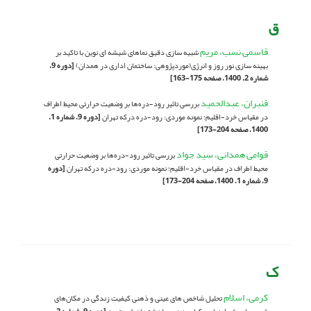
ق
قاسمی نسب، مریم
شبیه سازی دقیق نماهای شیشه ای نوین با تاکید بر
بهینه سازی نور روز و انرژی(موردپژوهی: ساختمان اداری در همدان)
[دوره 9،
شماره 2، 1400، صفحه 175-163]
قنبران، عبدالحمید
بررسی تاثیر رود-دره‌ها بر وضعیت حرارتی محیط اطراف
در مقیاس خرد-اقلیم؛ نمونه موردی: رود-دره درکه تهران
[دوره 9، شماره 1،
1400، صفحه 204-173]
قوامی همدانی، سید جواد
بررسی تاثیر رود-دره‌ها بر وضعیت حرارتی
محیط اطراف در مقیاس خرد-اقلیم؛ نمونه موردی: رود-دره درکه تهران
[دوره
9، شماره 1، 1400، صفحه 204-173]
ک
کرمی، اسلام
تحلیل شاخص های عینی و ذهنی کیفیت زندگی در مکان‌های