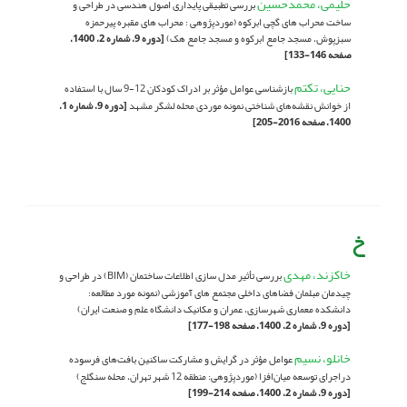
حلیمی، محمدحسین
بررسی تطبیقی پایداری اصول هندسی در طراحی و
ساخت محراب های گچی ابرکوه (موردپژوهی : محراب های مقبره پیرحمزه
سبزپوش، مسجد جامع ابرکوه و مسجد جامع هک)
[دوره 9، شماره 2، 1400،
صفحه 146-133]
حنایی، تکتم
بازشناسی عوامل مؤثر بر ادراک کودکان 12-9 سال با استفاده
از خوانش نقشه‌های شناختی نمونه موردی محله لشگر مشهد
[دوره 9، شماره 1،
1400، صفحه 2016-205]
خ
خاکزند، مهدی
بررسی تأثیر مدل سازی اطلاعات ساختمان (BIM) در طراحی و
چیدمان مبلمان فضاهای داخلی مجتمع های آموزشی (نمونه مورد مطالعه:
دانشکده معماری شهرسازی، عمران و مکانیک دانشگاه علم و صنعت ایران)
[دوره 9، شماره 2، 1400، صفحه 198-177]
خانلو، نسیم
عوامل مؤثر در گرایش و مشارکت ساکنین بافت‌های فرسوده
دراجرای توسعه میان‌افزا (موردپژوهی: منطقه 12 شهر تهران، محله سنگلج)
[دوره 9، شماره 2، 1400، صفحه 214-199]