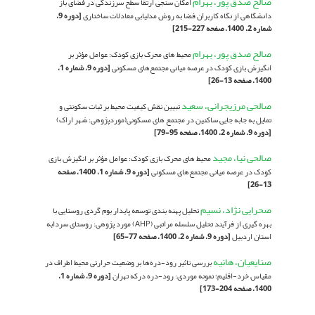
صالح صدق پور، بهرام
امکان سنجی ارتقا سطح سرزندگی در فضای باز
دانشگاهی از نگاه کاربران فضا به روش مدلیابی معادلات ساختاری
[دوره 9،
شماره 2، 1400، صفحه 227-215]
صالح صدق پور، بهرام
محیط های محرک بازی کودک: عوامل مؤثر بر
انگیزش بازی کودک در عرصه میانی مجتمع‌های‌ مسکونی
[دوره 9، شماره 1،
1400، صفحه 13-26]
صالحی مرزیجرانی، سعید
تبیین نقش کیفیت محیط بر ثبات سکونتی و
تمایل به جابه جایی ساکنین در مجتمع های مسکونی(موردپژوهی: شهر اراک)
[دوره 9، شماره 2، 1400، صفحه 95-79]
صالحی نیا، مجید
محیط های محرک بازی کودک: عوامل مؤثر بر انگیزش بازی
کودک در عرصه میانی مجتمع‌های‌ مسکونی
[دوره 9، شماره 1، 1400، صفحه
13-26]
صحرایی نژاد، نسیم
تحلیل پهنه بندی توسعه پایدار بوم گردی روستایی با
بهره گیری از فرآیند تحلیل سلسله مراتبی (AHP) مورد پژوهی: روستای سردابه
استان اردبیل
[دوره 9، شماره 2، 1400، صفحه 77-65]
صنایعیان، هانیه
بررسی تاثیر رود-دره‌ها بر وضعیت حرارتی محیط اطراف در
مقیاس خرد-اقلیم؛ نمونه موردی: رود-دره درکه تهران
[دوره 9، شماره 1،
1400، صفحه 204-173]