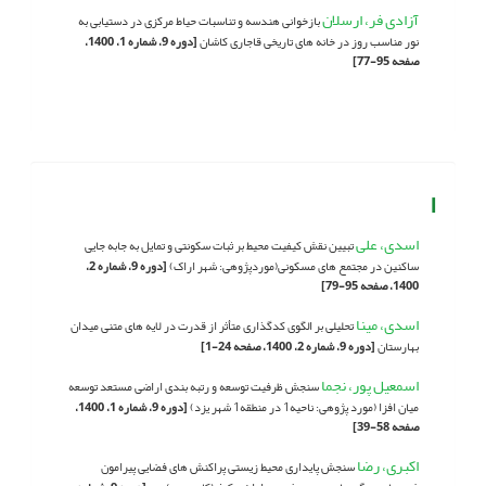
آزادی فر، ارسلان
بازخوانی هندسه و تناسبات حیاط مرکزی در دستیابی به
نور مناسب روز در خانه های تاریخی قاجاری کاشان
[دوره 9، شماره 1، 1400،
صفحه 95-77]
ا
اسدی، علی
تبیین نقش کیفیت محیط بر ثبات سکونتی و تمایل به جابه جایی
ساکنین در مجتمع های مسکونی(موردپژوهی: شهر اراک)
[دوره 9، شماره 2،
1400، صفحه 95-79]
اسدی، مینا
تحلیلی بر الگوی کدگذاری متأثر از قدرت در لایه های متنی میدان
بهارستان
[دوره 9، شماره 2، 1400، صفحه 24-1]
اسمعیل پور، نجما
سنجش ظرفیت توسعه و رتبه بندی اراضی مستعد توسعه
میان افزا (مورد پژوهی: ناحیه1 در منطقه1 شهر یزد)
[دوره 9، شماره 1، 1400،
صفحه 58-39]
اکبری، رضا
سنجش پایداری محیط زیستی پراکنش های فضایی پیرامون