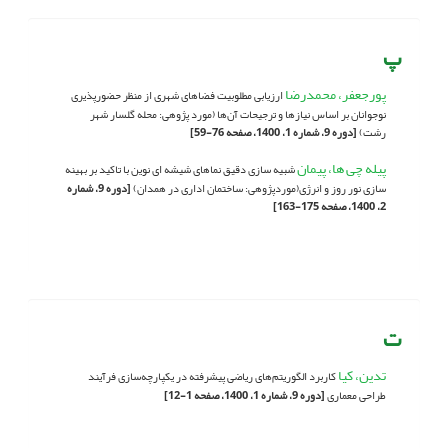
پ
پورجعفر، محمدرضا
ارزیابی مطلوبیت فضاهای شهری از منظر حضورپذیری
نوجوانان بر اساس نیازها و ترجیحات آن‌ها (مورد پژوهی: محله گلسار شهر
رشت)
[دوره 9، شماره 1، 1400، صفحه 76-59]
پیله چی ها، پیمان
شبیه سازی دقیق نماهای شیشه ای نوین با تاکید بر بهینه
سازی نور روز و انرژی(موردپژوهی: ساختمان اداری در همدان)
[دوره 9، شماره
2، 1400، صفحه 175-163]
ت
تدین، کیا
کاربرد الگوریتم‌های ریاضی پیشرفته در یکپارچه‌سازی فرآیند
طراحی معماری
[دوره 9، شماره 1، 1400، صفحه 1-12]