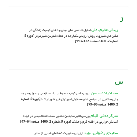
ز
زینالی عظیم، علی
تحلیل شاخص های عینی و ذهنی کیفیت زندگی در
مکان‌های شهری با روش ارزیابی یکپارچه در محله شتربان شهرتبریز
[دوره 9،
شماره 2، 1400، صفحه 132-113]
س
سجادزاده، حسن
تبیین نقش کیفیت محیط بر ثبات سکونتی و تمایل به جابه
جایی ساکنین در مجتمع های مسکونی(موردپژوهی: شهر اراک)
[دوره 9، شماره
2، 1400، صفحه 95-79]
سرکرده ئی، الهام
بررسی تاثیر سایه‌بان غشایی سبک انعطاف‌پذیر در ایجاد
آسایش حرارتی در اقلیم گرم و خشک
[دوره 9، شماره 2، 1400، صفحه 64-47]
سعیدی رضوانی، نوید
ارزیابی مطلوبیت فضاهای شهری از منظر