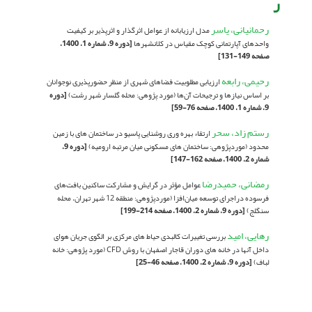
ر
رحمانیانی، یاسر
مدل ارزیابانه از عوامل اثرگذار و اثرپذیر بر کیفیت
واحدهای آپارتمانی کوچک مقیاس در کلانشهرها
[دوره 9، شماره 1، 1400،
صفحه 149-131]
رحیمی، رابعه
ارزیابی مطلوبیت فضاهای شهری از منظر حضورپذیری نوجوانان
بر اساس نیازها و ترجیحات آن‌ها (مورد پژوهی: محله گلسار شهر رشت)
[دوره
9، شماره 1، 1400، صفحه 76-59]
رستم زاد، سحر
ارتقاء بهره وری روشنایی پاسیو در ساختمان های با زمین
محدود (موردپژوهی: ساختمان های مسکونی میان مرتبه ارومیه)
[دوره 9،
شماره 2، 1400، صفحه 162-147]
رمضانی، حمیدرضا
عوامل مؤثر در گرایش و مشارکت ساکنین بافت‌های
فرسوده دراجرای توسعه میان‌افزا (موردپژوهی: منطقه 12 شهر تهران، محله
سنگلج)
[دوره 9، شماره 2، 1400، صفحه 214-199]
رهایی، امید
بررسی تغییرات کالبدی حیاط های مرکزی بر الگوی جریان هوای
داخل آنها در خانه های دوران قاجار اصفهان با روش CFD (مورد پژوهی: خانه
لباف)
[دوره 9، شماره 2، 1400، صفحه 46-25]