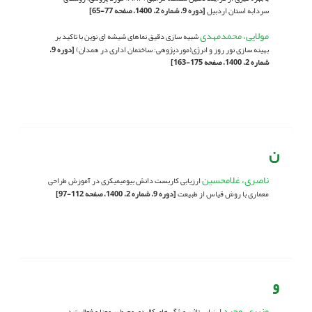
سردابه استان اردبیل
[دوره 9، شماره 2، 1400، صفحه 77-65]
مولایی، محمد‌مهدی
شبیه سازی دقیق نماهای شیشه ای نوین با تاکید بر
بهینه سازی نور روز و انرژی(موردپژوهی: ساختمان اداری در همدان)
[دوره 9،
شماره 2، 1400، صفحه 175-163]
ن
ناصری، غلامحسین
ارزیابی کاربست دانش بیومیمیکری در آموزش طراحی
معماری با روش قیاس از طبیعت
[دوره 9، شماره 2، 1400، صفحه 112-97]
و
وزیری، وحید
ارزیابی تاثیر ویژگی‌های کالبدی محیط بر معنا و فعالیت در