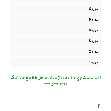
دوره 6
دوره 5
دوره 4
دوره 3
دوره 2
دوره 1
ث
چ
ذ
ژ
ض ط ظ
غ
گ
آ
ا
ب
پ
ت
ج
ح
خ
د
ر
ز
س
ش
ص
ع
ف
ق
ک
ل
ی
م
ن
و
ه
همه
آ