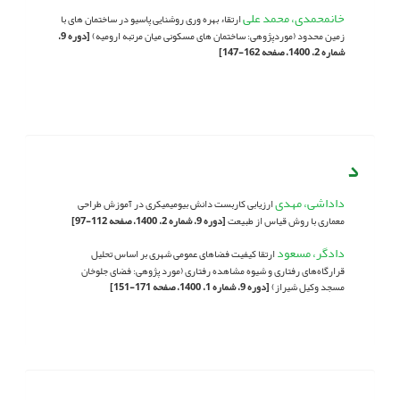
خانمحمدی، محمد علی
ارتقاء بهره وری روشنایی پاسیو در ساختمان های با
زمین محدود (موردپژوهی: ساختمان های مسکونی میان مرتبه ارومیه)
[دوره 9،
شماره 2، 1400، صفحه 162-147]
د
داداشی، مهدی
ارزیابی کاربست دانش بیومیمیکری در آموزش طراحی
معماری با روش قیاس از طبیعت
[دوره 9، شماره 2، 1400، صفحه 112-97]
دادگر، مسعود
ارتقا کیفیت فضاهای عمومی شهری بر اساس تحلیل
قرارگاه‌های رفتاری و شیوه مشاهده رفتاری (مورد پژوهی: فضای جلوخان
مسجد وکیل شیراز)
[دوره 9، شماره 1، 1400، صفحه 171-151]