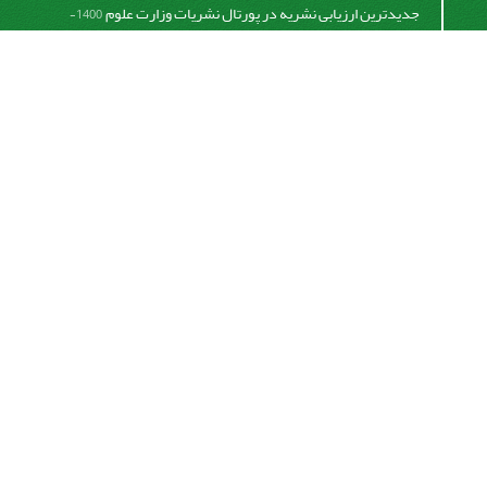
جدیدترین ارزیابی نشریه در پورتال نشریات وزارت علوم
1400-
06-21
نخستین ارزیابی پایگاه علمی استنادی ISC
1400-01-16
بررسی و اعتبار دهی به نشریات علمی و ارزیابی سالیانه
1399-
06-31
This work is licensed under a
Creative Commons
Attribution 4.0 International License
اشتراک خبرنامه
برای دریافت اخبار و اطلاعیه های مهم نشریه در خبرنامه
نشریه مشترک شوید.