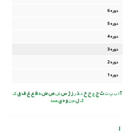
دوره 6
دوره 5
دوره 4
دوره 3
دوره 2
دوره 1
آ
ث ج
ح خ
ذ
ز ژ س
ص ض
ظ ع غ ف ق
ا
ب
پ
ت
چ
د
ر
ش
ط
ک
ل
و ه ی
گ
م
ن
همه
ا