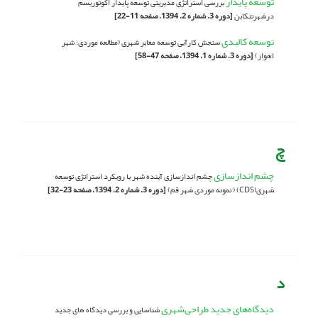
توسعه پایدار
بررسی استراتژی مدیریتی توسعه پایدار اکوتوریسم
درشهرتنکابن
[دوره 3، شماره 2، 1394، صفحه 11-22]
توسعه کالبدی
سنجش کارآیی توسعه معابر شهری (مطالعه موردی: شهر
اهواز)
[دوره 3، شماره 1، 1394، صفحه 47-58]
چ
چشم اندازسازی
چشم اندازسازی آینده شهر با رویکرد استراتژی توسعه
شهری(CDS) ( نمونه موردی شهر قم)
[دوره 3، شماره 2، 1394، صفحه 23-32]
د
دیدگاه‌های جدید طراحی‌شهری
شناسایی و بررسی دیدگاه های جدید