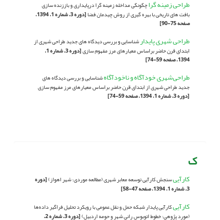
طراحی زمینه گرا
چگونگی مداخله زمینه گرا درپایداری و باززنده سازی
بافت های تاریخی با بهره گیری از روش چیدمان فضا
[دوره 3، شماره 1، 1394،
صفحه 75-90]
طراحی شهری پایدار
شناسایی و بررسی دیدگاه های جدید طراحی شهری از
ابتدای قرن حاضر براساس معیارهای مرز مفهوم سازی
[دوره 3، شماره 1،
1394، صفحه 59-74]
طراحی‌شهری خودآگاه و ناخودآگاه
شناسایی و بررسی دیدگاه های
جدید طراحی شهری از ابتدای قرن حاضر براساس معیارهای مرز مفهوم سازی
[دوره 3، شماره 1، 1394، صفحه 59-74]
ک
کارآیی
سنجش کارآیی توسعه معابر شهری (مطالعه موردی: شهر اهواز)
[دوره
3، شماره 1، 1394، صفحه 47-58]
کارآیی
کارآیی پایدار شبکه حمل و نقل عمومی با رویکرد تحلیل فراگیر داده‌ها
(مورد پژوهی: خطوط اتوبوس رانی شهر و حومه اردبیل)
[دوره 3، شماره 2،