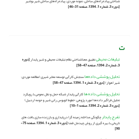
شناختی پیاده‌راه‌های ساحلی، نمونه موردی: پیاده‌راه‌های ساحلی شهر بوشهر
[دوره 3، شماره 1، 1394، صفحه 31-46]
ت
تبلیغات محیطی
تطبیق معناشناختی نظام تبلیغات‌ محیطی و شهر پایدار
[دوره
3، شماره 2، 1394، صفحه 47-58]
تحلیل پوششی داده‌ها
سنجش کارآیی توسعه معابر شهری (مطالعه موردی:
شهر اهواز)
[دوره 3، شماره 1، 1394، صفحه 47-58]
تحلیل پوششی داده ها
کارآیی پایدار شبکه حمل و نقل عمومی با رویکرد
تحلیل فراگیر داده‌ها (مورد پژوهی: خطوط اتوبوس رانی شهر و حومه اردبیل)
[دوره 3، شماره 2، 1394، صفحه 1-10]
تفرج پایدار
چگونگی مداخله زمینه گرا درپایداری و باززنده سازی بافت های
تاریخی با بهره گیری از روش چیدمان فضا
[دوره 3، شماره 1، 1394، صفحه 75-
90]