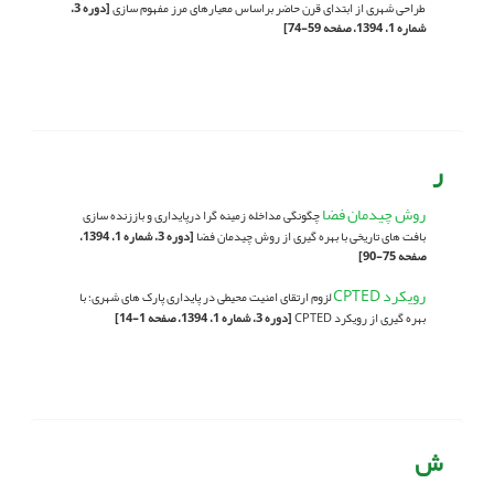
طراحی شهری از ابتدای قرن حاضر براساس معیارهای مرز مفهوم سازی
[دوره 3،
شماره 1، 1394، صفحه 59-74]
ر
روش چیدمان فضا
چگونگی مداخله زمینه گرا درپایداری و باززنده سازی
بافت های تاریخی با بهره گیری از روش چیدمان فضا
[دوره 3، شماره 1، 1394،
صفحه 75-90]
رویکرد CPTED
لزوم ارتقای امنیت محیطی در پایداری پارک های شهری؛ با
بهره گیری از رویکرد CPTED
[دوره 3، شماره 1، 1394، صفحه 1-14]
ش