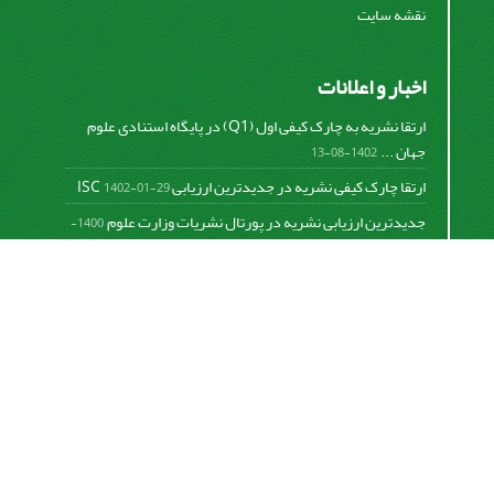
نقشه سایت
اخبار و اعلانات
ارتقا نشریه به چارک کیفی اول (Q1) در پایگاه استنادی علوم
جهان ...
1402-08-13
ارتقا چارک کیفی نشریه در جدیدترین ارزیابی ISC
1402-01-29
جدیدترین ارزیابی نشریه در پورتال نشریات وزارت علوم
1400-
06-21
نخستین ارزیابی پایگاه علمی استنادی ISC
1400-01-16
بررسی و اعتبار دهی به نشریات علمی و ارزیابی سالیانه
1399-
06-31
This work is licensed under a
Creative Commons
Attribution 4.0 International License