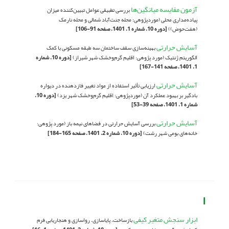
آزمون مقایسه میانگین‌ها
بررسی تطبیقی عوامل تبیین‌کننده میزان
پیاده‌مداری محلی (موردپژوهی: محله جنت‌آباد شمالی و محله نارمک
(هفت‌حوض))
[دوره 10، شماره 1، 1401، صفحه 91-106]
آسایش حرارتی
بهینه‌سازی سقف ساختمان سه طبقه مسکونی با کمک
الگوریتم ژنتیک (مورد پژوهی: اقلیم گرم‌وخشک شهر شیراز)
[دوره 10، شماره
1، 1401، صفحه 141-167]
آسایش حرارتی
ارزیابی تأثیر استفاده از مواد تغییر فازدهنده در دیواره
بادگیر بر بهبود عملکرد آن (موردپژوهی: اقلیم گرم‌وخشک شهر یزد)
[دوره 10،
شماره 1، 1401، صفحه 39-53]
آسایش حرارتی
بررسی آسایش حرارتی در فضاهای نیمه باز (مورد پژوهی:
خانه‌های بومی شهر رشت)
[دوره 10، شماره 2، 1401، صفحه 165-184]
ا
ابزار سنجش متغیر کیفی
بازساخت، پایاسازی، رواسازی و هنجاریابی فرم