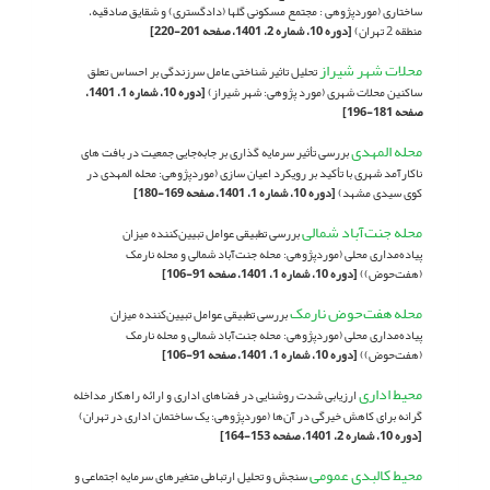
ساختاری (موردپژوهی : مجتمع مسکونی گلها (دادگستری) و شقایق صادقیه،
منطقه 2 تهران)
[دوره 10، شماره 2، 1401، صفحه 201-220]
محلات شهر شیراز
تحلیل تاثیر شناختی عامل سرزندگی بر احساس تعلق
ساکنین محلات شهری (مورد پژوهی: شهر شیراز)
[دوره 10، شماره 1، 1401،
صفحه 181-196]
محله المهدی
بررسی تأثیر سرمایه گذاری بر جابه‌جایی جمعیت در بافت های
ناکارآمد شهری با تأکید بر رویکرد اعیان سازی (موردپژوهی: محله المهدی در
کوی سیدی مشهد)
[دوره 10، شماره 1، 1401، صفحه 169-180]
محله جنت‌آباد شمالی
بررسی تطبیقی عوامل تبیین‌کننده میزان
پیاده‌مداری محلی (موردپژوهی: محله جنت‌آباد شمالی و محله نارمک
(هفت‌حوض))
[دوره 10، شماره 1، 1401، صفحه 91-106]
محله هفت‌حوض نارمک
بررسی تطبیقی عوامل تبیین‌کننده میزان
پیاده‌مداری محلی (موردپژوهی: محله جنت‌آباد شمالی و محله نارمک
(هفت‌حوض))
[دوره 10، شماره 1، 1401، صفحه 91-106]
محیط اداری
ارزیابی شدت روشنایی در فضاهای اداری و ارائه راهکار مداخله
گرانه برای کاهش خیرگی در آن‌ها (موردپژوهی: یک ساختمان اداری در تهران)
[دوره 10، شماره 2، 1401، صفحه 153-164]
محیط کالبدی عمومی
سنجش و تحلیل ارتباطی متغیرهای سرمایه اجتماعی و