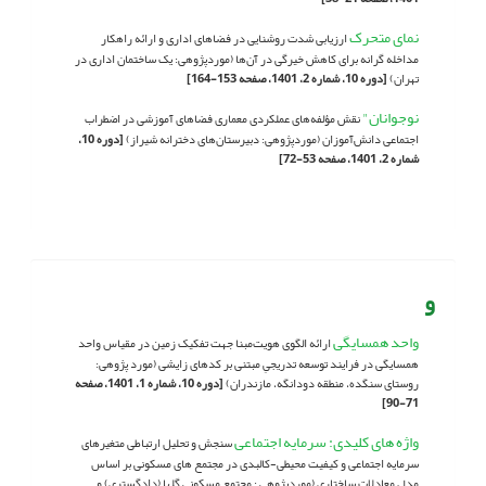
نمای متحرک
ارزیابی شدت روشنایی در فضاهای اداری و ارائه راهکار
مداخله گرانه برای کاهش خیرگی در آن‌ها (موردپژوهی: یک ساختمان اداری در
تهران)
[دوره 10، شماره 2، 1401، صفحه 153-164]
نوجوانان"
نقش مؤلفه‌های عملکردی معماری فضاهای آموزشی در اضطراب
اجتماعی دانش‌آموزان (موردپژوهی: دبیرستان‌های دخترانه شیراز)
[دوره 10،
شماره 2، 1401، صفحه 53-72]
و
واحد همسایگی
ارائه الگوی هویت‌مبنا جهت تفکیک زمین در مقیاس واحد
همسایگی در فرایند توسعه تدریجیِ مبتنی بر کدهای زایشی (مورد پژوهی:
روستای سنگده، منطقه دودانگه، مازندران)
[دوره 10، شماره 1، 1401، صفحه
71-90]
واژه های کلیدی: سرمایه اجتماعی
سنجش و تحلیل ارتباطی متغیرهای
سرمایه اجتماعی و کیفیت محیطی-کالبدی در مجتمع های مسکونی بر اساس
مدل معادلات ساختاری (موردپژوهی : مجتمع مسکونی گلها (دادگستری) و