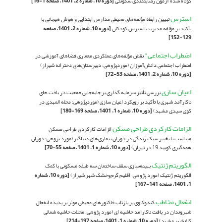
کوتاه شده آزمون رضایتمندی سکونتی
[دوره 10، شماره 2، 1401، صفحه 1-16]
استرس
تبیین رابطه مؤلفه‌های محیطی مدارس ابتدایی و هوش هیجانی با
تأکید بر مؤلفه مدیریت استرس کودکان
[دوره 10، شماره 2، 1401، صفحه
129-152]
اضطراب اجتماعی"
نقش مؤلفه‌های عملکردی معماری فضاهای آموزشی در
اضطراب اجتماعی دانش‌آموزان (موردپژوهی: دبیرستان‌های دخترانه شیراز)
[دوره 10، شماره 2، 1401، صفحه 53-72]
اعیان سازی
بررسی تأثیر سرمایه گذاری بر جابه‌جایی جمعیت در بافت های
ناکارآمد شهری با تأکید بر رویکرد اعیان سازی (موردپژوهی: محله المهدی در
کوی سیدی مشهد)
[دوره 10، شماره 1، 1401، صفحه 169-180]
الزامات کارکردی طراحی مسکن
الزامات کارکردی طراحی مسکن
متناسب با تغییر سبک زندگی در دوران بیماری‌های دنیاگیر (مورد پژوهی: دوران
همه‌گیری کویید 19 در تهران)
[دوره 10، شماره 1، 1401، صفحه 55-70]
الگوریتم ژنتیک
بهینه‌سازی سقف ساختمان سه طبقه مسکونی با کمک
الگوریتم ژنتیک (مورد پژوهی: اقلیم گرم‌وخشک شهر شیراز)
[دوره 10، شماره
1، 1401، صفحه 141-167]
انفعال مخاطب
کندوکاوی بر بازتاب فاکتورهای محیطی موثر بر پدیده انفعال
شهروندان در بافت ناکارامد حاشیه ای (مورد پژوهی: محلات حاشیه شمالى
کلانشهر مشهد)
[دوره 10، شماره 1، 1401، صفحه 197-214]