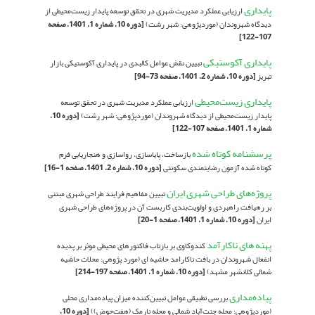
پایداری
ارزیابی عملکرد مدیریت شهری در تحقق توسعه پایدار زیست‌محیطی از
دیدگاه شهروندان (موردپژوهی: شهر رشت)
[دوره 10، شماره 1، 1401، صفحه
107-122]
پایداری آکوستیکی
تبیین نقش عوامل کالبدی در پایداری آکوستیکی بازار
تبریز
[دوره 10، شماره 2، 1401، صفحه 73-94]
پایداری زیست‌محیطی
ارزیابی عملکرد مدیریت شهری در تحقق توسعه
پایدار زیست‌محیطی از دیدگاه شهروندان (موردپژوهی: شهر رشت)
[دوره 10،
شماره 1، 1401، صفحه 107-122]
پرسشنامه کوتاه شده
بازساخت، پایاسازی، رواسازی و هنجاریابی فرم
کوتاه شده آزمون رضایتمندی سکونتی
[دوره 10، شماره 2، 1401، صفحه 1-16]
پروژه‌های طراحی شهری ایران
تبیین مفاهیم فرایند طراحی شهری مبتنی
بر رهیافت راهبردی و اولویت‌بندی کاربست آن در پروژه‌های طراحی شهری
ایران
[دوره 10، شماره 1، 1401، صفحه 1-20]
پهنه های ناکارآمد
کندوکاوی بر بازتاب فاکتورهای محیطی موثر بر پدیده
انفعال شهروندان در بافت ناکارامد حاشیه ای (مورد پژوهی: محلات حاشیه
شمالى کلانشهر مشهد)
[دوره 10، شماره 1، 1401، صفحه 197-214]
پیاده‌مداری
بررسی تطبیقی عوامل تبیین‌کننده میزان پیاده‌مداری محلی
(موردپژوهی: محله جنت‌آباد شمالی و محله نارمک (هفت‌حوض))
[دوره 10،