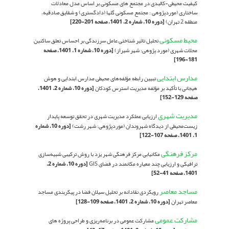
کیفیت محیطی-کالبدی در مجتمع های مسکونی بر اساس مدل معادلات
ساختاری (موردپژوهی : مجتمع مسکونی گلها (دادگستری) و شقایق صادقیه،
منطقه 2 تهران)
[دوره 10، شماره 2، 1401، صفحه 201-220]
محیط مسکونی
تحلیل تاثیر شناختی عامل سرزندگی بر احساس تعلق ساکنین
محلات شهری (مورد پژوهی: شهر شیراز)
[دوره 10، شماره 1، 1401، صفحه
181-196]
مدارس ابتدایی
تبیین رابطه مؤلفه‌های محیطی مدارس ابتدایی و هوش
هیجانی با تأکید بر مؤلفه مدیریت استرس کودکان
[دوره 10، شماره 2، 1401،
صفحه 129-152]
مدیریت شهری
ارزیابی عملکرد مدیریت شهری در تحقق توسعه پایدار
زیست‌محیطی از دیدگاه شهروندان (موردپژوهی: شهر رشت)
[دوره 10، شماره
1، 1401، صفحه 107-122]
مرکز فرهنگی
مکانیابی مرکز فرهنگی شهر یزد با روش ترکیبی شبیه‌سازی
ترافیکی و ارزیابی چند معیاره مکانمند در فضای GIS
[دوره 10، شماره 2،
1401، صفحه 41-52]
مساجد معاصر
رویکردی نقادانه بر تحلیل سیلان فضا در پیکربندی مساجد
معاصر تهران
[دوره 10، شماره 2، 1401، صفحه 109-128]
مشارکت عمومی
مشارکت عمومی در برنامه‌ریزی و طراحی پروژه های