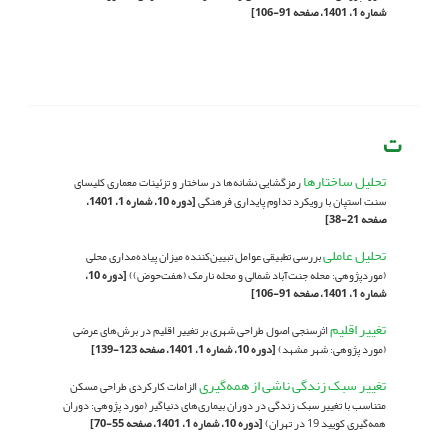
شماره 1، 1401، صفحه 91-106]
ت
تحلیل ساختارها
رمزگشایی نشانه‌ها در ساختار و تزئینات معماری کلیسای
سنت استپان با رویکرد تداوم پایداری فرهنگی
[دوره 10، شماره 1، 1401،
صفحه 21-38]
تحلیل عاملی
بررسی تطبیقی عوامل تبیین‌کننده میزان پیاده‌مداری محلی
(موردپژوهی: محله جنت‌آباد شمالی و محله نارمک (هفت‌حوض))
[دوره 10،
شماره 1، 1401، صفحه 91-106]
تغییر اقلیم
اثرسنجی اصول طراحی شهری بر تغییر اقلیم در برش‌های عرضی
(مورد پژوهی: شهر مشهد)
[دوره 10، شماره 1، 1401، صفحه 123-139]
تغییر سبک زندگی ناشی از همه‌گیری
الزامات کارکردی طراحی مسکن
متناسب با تغییر سبک زندگی در دوران بیماری‌های دنیاگیر (مورد پژوهی: دوران
همه‌گیری کویید 19 در تهران)
[دوره 10، شماره 1، 1401، صفحه 55-70]