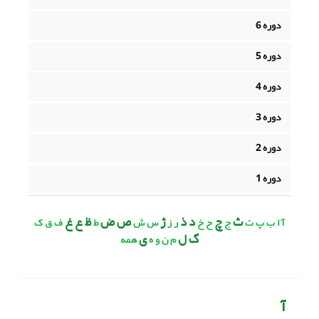
دوره 6
دوره 5
دوره 4
دوره 3
دوره 2
دوره 1
ث
چ
د ذ
ژ
ص ض
ظ ع غ
آ
ا
ب
پ
ت
ج
ح
خ
ر
ز
س
ش
ط
ف
ق
ک
گ ل
ی
م
ن
و
ه
همه
آ