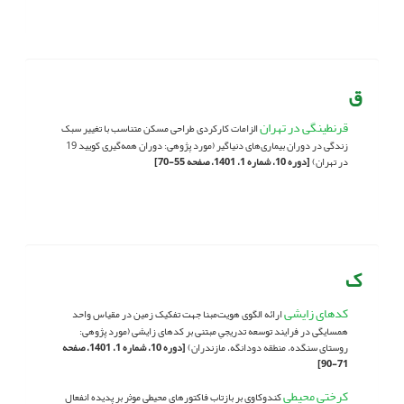
ق
قرنطینگی در تهران
الزامات کارکردی طراحی مسکن متناسب با تغییر سبک
زندگی در دوران بیماری‌های دنیاگیر (مورد پژوهی: دوران همه‌گیری کویید 19
در تهران)
[دوره 10، شماره 1، 1401، صفحه 55-70]
ک
کدهای زایشی
ارائه الگوی هویت‌مبنا جهت تفکیک زمین در مقیاس واحد
همسایگی در فرایند توسعه تدریجیِ مبتنی بر کدهای زایشی (مورد پژوهی:
روستای سنگده، منطقه دودانگه، مازندران)
[دوره 10، شماره 1، 1401، صفحه
71-90]
کرختی محیطی
کندوکاوی بر بازتاب فاکتورهای محیطی موثر بر پدیده انفعال