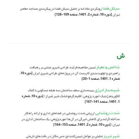
سیلان فضا
رویکردی نقادانه بر تحلیل سیلان فضا در پیکربندی مساجد معاصر
تهران
[دوره 10، شماره 2، 1401، صفحه 109-128]
ش
شاخص و معیار
تبیین مفاهیم فرایند طراحی شهری مبتنی بر رهیافت
راهبردی و اولویت‌بندی کاربست آن در پروژه‌های طراحی شهری ایران
[دوره 10،
شماره 1، 1401، صفحه 1-20]
شبیه‌ساز انرژی
بهینه‌سازی سقف ساختمان سه طبقه مسکونی با کمک
الگوریتم ژنتیک (مورد پژوهی: اقلیم گرم‌وخشک شهر شیراز)
[دوره 10، شماره
1، 1401، صفحه 141-167]
شدت روشنایی
ارزیابی شدت روشنایی در فضاهای اداری و ارائه راهکار
مداخله گرانه برای کاهش خیرگی در آن‌ها (موردپژوهی: یک ساختمان اداری در
تهران)
[دوره 10، شماره 2، 1401، صفحه 153-164]
شهر تبریز
تحلیلی بر عوامل تبیین‌کننده‌ی حس مکان در بافت‌های تاریخی