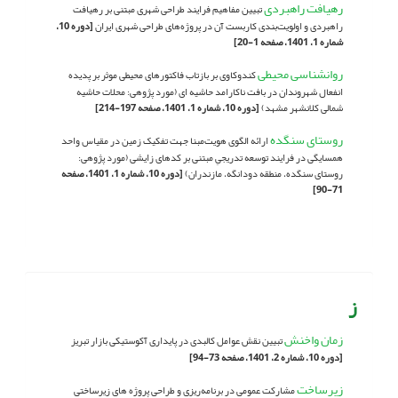
رهیافت راهبردی
تبیین مفاهیم فرایند طراحی شهری مبتنی بر رهیافت
راهبردی و اولویت‌بندی کاربست آن در پروژه‌های طراحی شهری ایران
[دوره 10،
شماره 1، 1401، صفحه 1-20]
روانشناسی محیطی
کندوکاوی بر بازتاب فاکتورهای محیطی موثر بر پدیده
انفعال شهروندان در بافت ناکارامد حاشیه ای (مورد پژوهی: محلات حاشیه
شمالى کلانشهر مشهد)
[دوره 10، شماره 1، 1401، صفحه 197-214]
روستای سنگده
ارائه الگوی هویت‌مبنا جهت تفکیک زمین در مقیاس واحد
همسایگی در فرایند توسعه تدریجیِ مبتنی بر کدهای زایشی (مورد پژوهی:
روستای سنگده، منطقه دودانگه، مازندران)
[دوره 10، شماره 1، 1401، صفحه
71-90]
ز
زمان واخنش
تبیین نقش عوامل کالبدی در پایداری آکوستیکی بازار تبریز
[دوره 10، شماره 2، 1401، صفحه 73-94]
زیرساخت
مشارکت عمومی در برنامه‌ریزی و طراحی پروژه های زیرساختی