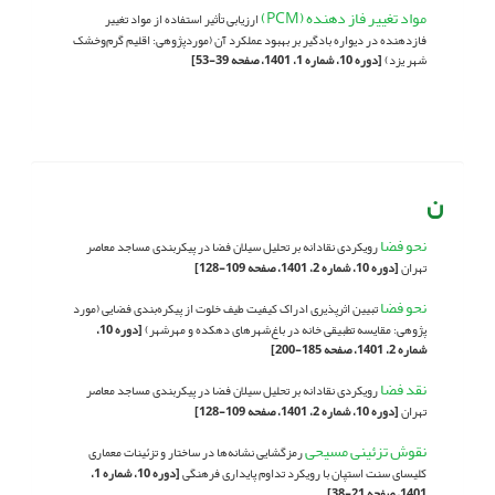
مواد تغییر فاز دهنده (PCM)
ارزیابی تأثیر استفاده از مواد تغییر
فازدهنده در دیواره بادگیر بر بهبود عملکرد آن (موردپژوهی: اقلیم گرم‌وخشک
شهر یزد)
[دوره 10، شماره 1، 1401، صفحه 39-53]
ن
نحو فضا
رویکردی نقادانه بر تحلیل سیلان فضا در پیکربندی مساجد معاصر
تهران
[دوره 10، شماره 2، 1401، صفحه 109-128]
نحو فضا
تبیین اثرپذیری ادراک کیفیت طیف خلوت از پیکره‌بندی فضایی (مورد
پژوهی: مقایسه تطبیقی خانه‌ در باغ‌‌شهرهای دهکده و مهرشهر)
[دوره 10،
شماره 2، 1401، صفحه 185-200]
نقد فضا
رویکردی نقادانه بر تحلیل سیلان فضا در پیکربندی مساجد معاصر
تهران
[دوره 10، شماره 2، 1401، صفحه 109-128]
نقوش تزئینی مسیحی
رمزگشایی نشانه‌ها در ساختار و تزئینات معماری
کلیسای سنت استپان با رویکرد تداوم پایداری فرهنگی
[دوره 10، شماره 1،
1401، صفحه 21-38]