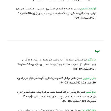
اولویت‌بندی
تبیین مفاهیم فرایند طراحی شهری مبتنی بر رهیافت راهبردی و
اولویت‌بندی کاربست آن در پروژه‌های طراحی شهری ایران
[دوره 10، شماره 1،
1401، صفحه 1-20]
ب
بادگیر
ارزیابی تأثیر استفاده از مواد تغییر فازدهنده در دیواره بادگیر بر
بهبود عملکرد آن (موردپژوهی: اقلیم گرم‌وخشک شهر یزد)
[دوره 10، شماره 1،
1401، صفحه 39-53]
بازار تبریز
تبیین نقش عوامل کالبدی در پایداری آکوستیکی بازار تبریز
[دوره
10، شماره 2، 1401، صفحه 73-94]
باغ‌شهر
تبیین اثرپذیری ادراک کیفیت طیف خلوت از پیکره‌بندی فضایی (مورد
پژوهی: مقایسه تطبیقی خانه‌ در باغ‌‌شهرهای دهکده و مهرشهر)
[دوره 10،
شماره 2، 1401، صفحه 185-200]
بافت تاریخی
تحلیلی بر عوامل تبیین‌کننده‌ی حس مکان در بافت‌های تاریخی