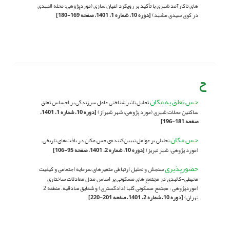
های ناکارآمد شهری با تأکید بر رویکرد اعیان سازی (موردپژوهی: محله المهدی
در کوی سیدی مشهد)
[دوره 10، شماره 1، 1401، صفحه 169-180]
ح
حس تعلق به مکان
تحلیل تاثیر شناختی عامل سرزندگی بر احساس تعلق
ساکنین محلات شهری (مورد پژوهی: شهر شیراز)
[دوره 10، شماره 1، 1401،
صفحه 181-196]
حس مکان
تحلیلی بر عوامل تبیین‌کننده‌ی حس مکان در بافت‌های تاریخی
(مورد پژوهی: شهر تبریز)
[دوره 10، شماره 2، 1401، صفحه 95-106]
حضورپذیری
سنجش و تحلیل ارتباطی متغیرهای سرمایه اجتماعی و کیفیت
محیطی-کالبدی در مجتمع های مسکونی بر اساس مدل معادلات ساختاری
(موردپژوهی : مجتمع مسکونی گلها (دادگستری) و شقایق صادقیه، منطقه 2
تهران)
[دوره 10، شماره 2، 1401، صفحه 201-220]