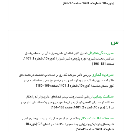
[دوره 10، شماره 2، 1401، صفحه 17-40]
س
سرزندگی محیطی
تحلیل تاثیر شناختی عامل سرزندگی بر احساس تعلق
ساکنین محلات شهری (مورد پژوهی: شهر شیراز)
[دوره 10، شماره 1، 1401،
صفحه 181-196]
سرمایه گذاری
بررسی تأثیر سرمایه گذاری بر جابه‌جایی جمعیت در بافت های
ناکارآمد شهری با تأکید بر رویکرد اعیان سازی (موردپژوهی: محله المهدی در
کوی سیدی مشهد)
[دوره 10، شماره 1، 1401، صفحه 169-180]
سلامت بینایی
ارزیابی شدت روشنایی در فضاهای اداری و ارائه راهکار
مداخله گرانه برای کاهش خیرگی در آن‌ها (موردپژوهی: یک ساختمان اداری در
تهران)
[دوره 10، شماره 2، 1401، صفحه 153-164]
سیستم اطلاعات مکانی
مکانیابی مرکز فرهنگی شهر یزد با روش ترکیبی
شبیه‌سازی ترافیکی و ارزیابی چند معیاره مکانمند در فضای GIS
[دوره 10،
شماره 2، 1401، صفحه 41-52]