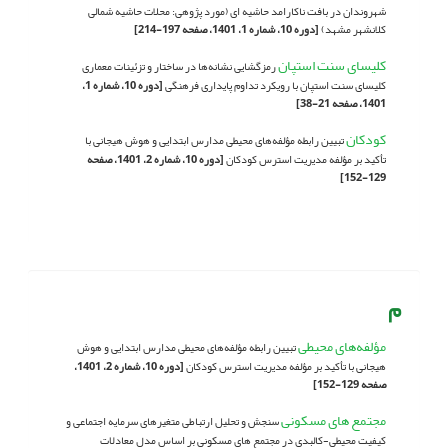
شهروندان در بافت ناکارامد حاشیه ای (مورد پژوهی: محلات حاشیه شمالى
کلانشهر مشهد)
[دوره 10، شماره 1، 1401، صفحه 197-214]
کلیسای سنت استپان
رمزگشایی نشانه‌ها در ساختار و تزئینات معماری
کلیسای سنت استپان با رویکرد تداوم پایداری فرهنگی
[دوره 10، شماره 1،
1401، صفحه 21-38]
کودکان
تبیین رابطه مؤلفه‌های محیطی مدارس ابتدایی و هوش هیجانی با
تأکید بر مؤلفه مدیریت استرس کودکان
[دوره 10، شماره 2، 1401، صفحه
129-152]
م
مؤلفه‌های محیطی
تبیین رابطه مؤلفه‌های محیطی مدارس ابتدایی و هوش
هیجانی با تأکید بر مؤلفه مدیریت استرس کودکان
[دوره 10، شماره 2، 1401،
صفحه 129-152]
مجتمع های مسکونی
سنجش و تحلیل ارتباطی متغیرهای سرمایه اجتماعی و
کیفیت محیطی-کالبدی در مجتمع های مسکونی بر اساس مدل معادلات