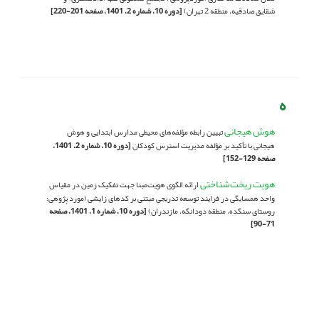
شقایق صادقیه، منطقه 2 تهران)
[دوره 10، شماره 2، 1401، صفحه 201-220]
ه
هوش هیجانی
تبیین رابطه مؤلفه‌های محیطی مدارس ابتدایی و هوش
هیجانی با تأکید بر مؤلفه مدیریت استرس کودکان
[دوره 10، شماره 2، 1401،
صفحه 129-152]
هویت ریخت‌شناختی
ارائه الگوی هویت‌مبنا جهت تفکیک زمین در مقیاس
واحد همسایگی در فرایند توسعه تدریجیِ مبتنی بر کدهای زایشی (مورد پژوهی:
روستای سنگده، منطقه دودانگه، مازندران)
[دوره 10، شماره 1، 1401، صفحه
71-90]