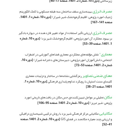
زیرساختی
[دوره 10، شماره 2، 1401، صفحه 17-40]
مصرف انرژی
بهینه‌سازی سقف ساختمان سه طبقه مسکونی با کمک الگوریتم
ژنتیک (مورد پژوهی: اقلیم گرم‌وخشک شهر شیراز)
[دوره 10، شماره 1، 1401،
صفحه 141-167]
مصرف انرژی
ارزیابی تأثیر استفاده از مواد تغییر فازدهنده در دیواره بادگیر
بر بهبود عملکرد آن (موردپژوهی: اقلیم گرم‌وخشک شهر یزد)
[دوره 10، شماره
1، 1401، صفحه 39-53]
معماری"
نقش مؤلفه‌های عملکردی معماری فضاهای آموزشی در اضطراب
اجتماعی دانش‌آموزان (موردپژوهی: دبیرستان‌های دخترانه شیراز)
[دوره 10،
شماره 2، 1401، صفحه 53-72]
معنای ضمنی تصاویر
رمزگشایی نشانه‌ها در ساختار و تزئینات معماری
کلیسای سنت استپان با رویکرد تداوم پایداری فرهنگی
[دوره 10، شماره 1،
1401، صفحه 21-38]
مکان
تحلیلی بر عوامل تبیین‌کننده‌ی حس مکان در بافت‌های تاریخی (مورد
پژوهی: شهر تبریز)
[دوره 10، شماره 2، 1401، صفحه 95-106]
مکانیابی
مکانیابی مرکز فرهنگی شهر یزد با روش ترکیبی شبیه‌سازی ترافیکی
و ارزیابی چند معیاره مکانمند در فضای GIS
[دوره 10، شماره 2، 1401، صفحه
41-52]