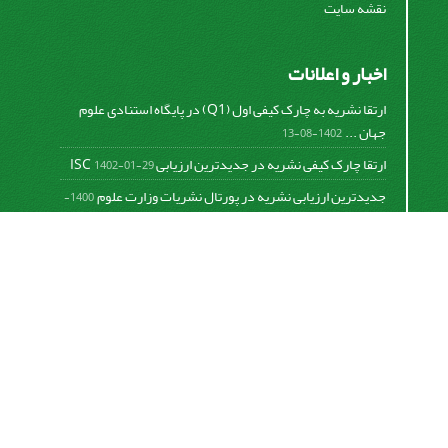
نقشه سایت
اخبار و اعلانات
ارتقا نشریه به چارک کیفی اول (Q1) در پایگاه استنادی علوم
جهان ...
1402-08-13
ارتقا چارک کیفی نشریه در جدیدترین ارزیابی ISC
1402-01-29
جدیدترین ارزیابی نشریه در پورتال نشریات وزارت علوم
1400-
06-21
نخستین ارزیابی پایگاه علمی استنادی ISC
1400-01-16
بررسی و اعتبار دهی به نشریات علمی و ارزیابی سالیانه
1399-
06-31
This work is licensed under a
Creative Commons
Attribution 4.0 International License