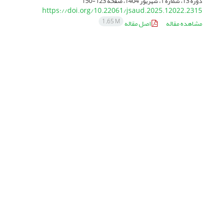
دوره 13، شماره 1، شهریور 1404، صفحه
123-150
https://doi.org/10.22061/jsaud.2025.12022.2315
1.65 M
مشاهده مقاله
اصل مقاله