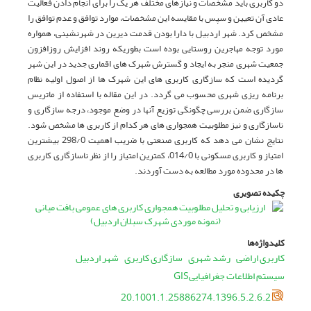
دو کاربری باید مشخصات و نیازهای مختلف هر یک را برای انجام دادن فعالیت
عادی آن تعیین و سپس با مقایسه این مشخصات، موارد توافق و عدم توافق را
مشخص کرد. شهر اردبیل با دارا بودن قدمت دیرین در شهرنشینی، همواره
مورد توجه مهاجرین روستایی بوده است بطوریکه روند افزایش روزافزون
جمعیت شهری منجر به ایجاد و گسترش شهرک های اقماری جدید در این شهر
گردیده است که سازگاری کاربری های این شهرک ها از اصول اولیه نظام
برنامه ریزی شهری محسوب می گردد. در این مقاله با استفاده از ماتریس
سازگاری ضمن بررسی چگونگی توزیع آنها در وضع موجود، درجه سازگاری و
ناسازگاری و نیز مطلوبیت همجواری های هر کدام از کاربری ها مشخص شود.
نتایج نشان می دهد که کاربری صنعتی با ضریب اهمیت 298/0 بیشترین
امتیاز و کاربری مسکونی با 014/0، کمترین امتیاز را از نظر ناسازگاری کاربری
ها در محدوده مورد مطالعه به دست آوردند.
چکیده تصویری
کلیدواژه‌ها
کاربری اراضی
رشد شهری
سازگاری کاربری
شهر اردبیل
سیستم اطلاعات جغرافیاییGIS
20.1001.1.25886274.1396.5.2.6.2